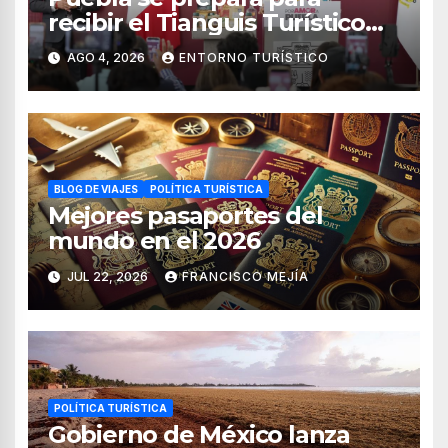
recibir el Tianguis Turístico
México 2027
AGO 4, 2026
ENTORNO TURÍSTICO
BLOG DE VIAJES
POLÍTICA TURÍSTICA
Mejores pasaportes del
mundo en el 2026
JUL 22, 2026
FRANCISCO MEJÍA
POLÍTICA TURÍSTICA
Gobierno de México lanza