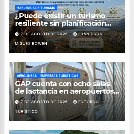
HABLEMOS DE TURISMO
¿Puede existir un turismo
resiliente sin planificación
territorial?
7 DE AGOSTO DE 2026
FRANCISCA
MIGUEZ BOWEN
AEROLÍNEAS
EMPRESAS TURÍSTICAS
GAP cuenta con ocho salas
de lactancia en aeropuertos
de México
7 DE AGOSTO DE 2026
ENTORNO
TURÍSTICO