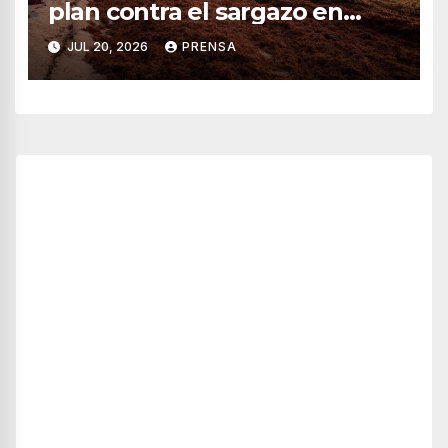
plan contra el sargazo en
playas de Quintana Roo
JUL 20, 2026
PRENSA