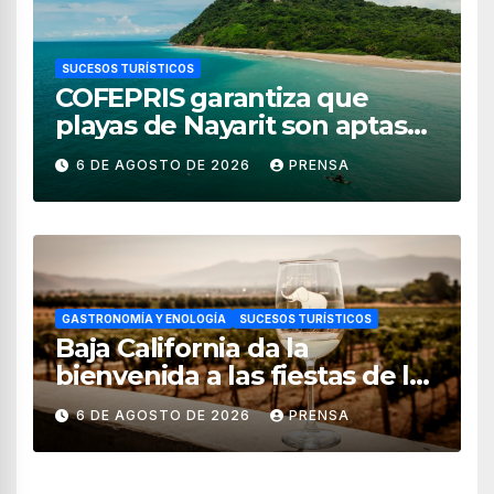
SUCESOS TURÍSTICOS
COFEPRIS garantiza que
playas de Nayarit son aptas
para uso recreativo
6 DE AGOSTO DE 2026
PRENSA
GASTRONOMÍA Y ENOLOGÍA
SUCESOS TURÍSTICOS
Baja California da la
bienvenida a las fiestas de la
vendimia 2026
6 DE AGOSTO DE 2026
PRENSA