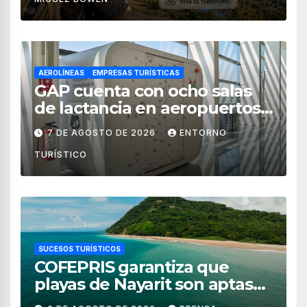
AEROLÍNEAS
EMPRESAS TURÍSTICAS
GAP cuenta con ocho salas
de lactancia en aeropuertos
de México
7 DE AGOSTO DE 2026
ENTORNO
TURÍSTICO
SUCESOS TURÍSTICOS
COFEPRIS garantiza que
playas de Nayarit son aptas
para uso recreativo