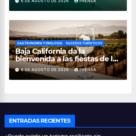
6 DE AGOSTO DE 2026
PRENSA
GASTRONOMÍA Y ENOLOGÍA
SUCESOS TURÍSTICOS
Baja California da la
bienvenida a las fiestas de la
vendimia 2026
6 DE AGOSTO DE 2026
PRENSA
ENTRADAS RECIENTES