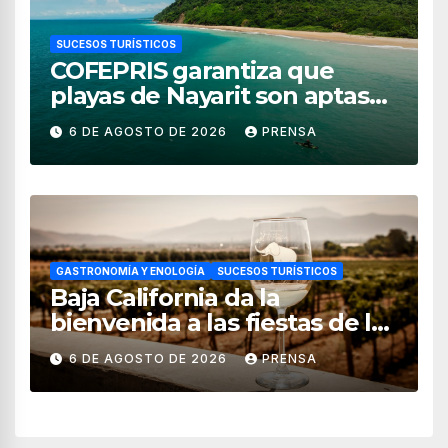
SUCESOS TURÍSTICOS
COFEPRIS garantiza que
playas de Nayarit son aptas
para uso recreativo
6 DE AGOSTO DE 2026
PRENSA
GASTRONOMÍA Y ENOLOGÍA
SUCESOS TURÍSTICOS
Baja California da la
bienvenida a las fiestas de la
vendimia 2026
6 DE AGOSTO DE 2026
PRENSA