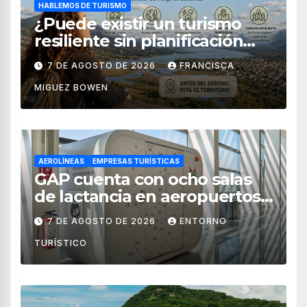
HABLEMOS DE TURISMO
¿Puede existir un turismo
resiliente sin planificación
territorial?
7 DE AGOSTO DE 2026
FRANCISCA
MIGUEZ BOWEN
AEROLÍNEAS
EMPRESAS TURÍSTICAS
GAP cuenta con ocho salas
de lactancia en aeropuertos
de México
7 DE AGOSTO DE 2026
ENTORNO
TURÍSTICO