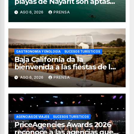
playas de Nayarit son aptas
para uso recreativo
AGO 6, 2026
PRENSA
GASTRONOMÍA Y ENOLOGÍA
SUCESOS TURÍSTICOS
Baja California da la
bienvenida a las fiestas de la
vendimia 2026
AGO 6, 2026
PRENSA
AGENCIAS DE VIAJES
SUCESOS TURÍSTICOS
PriceAgencies Awards 2026
reconoce a las agencias que