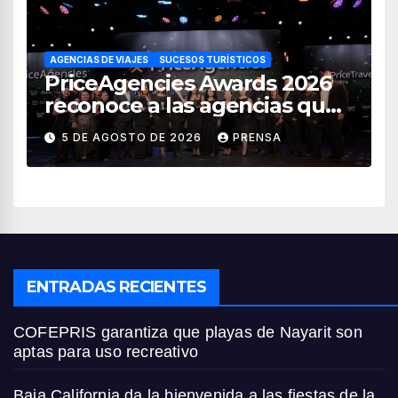
AGENCIAS DE VIAJES
SUCESOS TURÍSTICOS
PriceAgencies Awards 2026
reconoce a las agencias que
impulsan el crecimiento del
5 DE AGOSTO DE 2026
PRENSA
turismo en México
ENTRADAS RECIENTES
COFEPRIS garantiza que playas de Nayarit son
aptas para uso recreativo
Baja California da la bienvenida a las fiestas de la