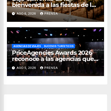
bienvenida a las fiestas de la
vendimia 2026
AGO 6, 2026
PRENSA
AGENCIAS DE VIAJES
SUCESOS TURÍSTICOS
PriceAgencies Awards 2026
reconoce a las agencias que
impulsan el crecimiento del
AGO 5, 2026
PRENSA
turismo en México