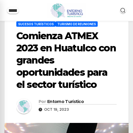
Saltar
SUCESOS TURÍSTICOS
TURISMO DE REUNIONES
al
Comienza ATMEX
contenido
2023 en Huatulco con
grandes
oportunidades para
el sector turístico
Por
Entorno Turístico
OCT 19, 2023