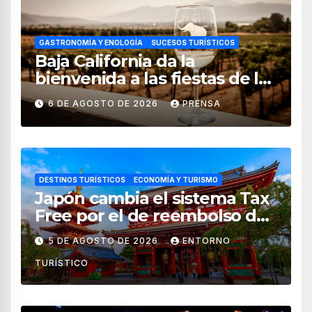
GASTRONOMÍA Y ENOLOGÍA
SUCESOS TURÍSTICOS
Baja California da la
bienvenida a las fiestas de la
vendimia 2026
6 DE AGOSTO DE 2026
PRENSA
DESTINOS TURÍSTICOS
ECONOMÍA Y TURISMO
Japón cambia el sistema Tax
Free por el de reembolso de
impuestos desde noviembre
5 DE AGOSTO DE 2026
ENTORNO
de 2026
TURÍSTICO