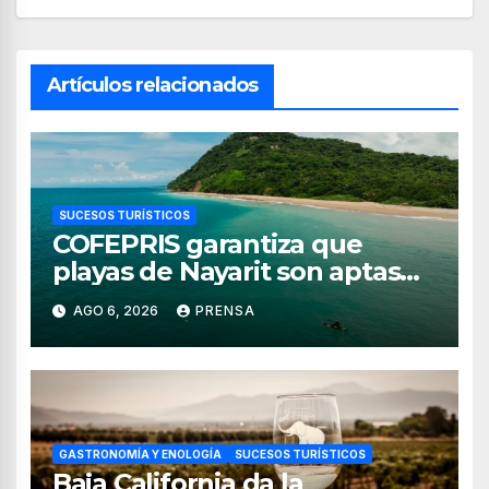
Artículos relacionados
SUCESOS TURÍSTICOS
COFEPRIS garantiza que
playas de Nayarit son aptas
para uso recreativo
AGO 6, 2026
PRENSA
GASTRONOMÍA Y ENOLOGÍA
SUCESOS TURÍSTICOS
Baja California da la