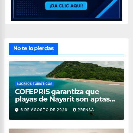
No te lo pierdas
SUCESOS TURÍSTICOS
COFEPRIS garantiza que
playas de Nayarit son aptas
para uso recreativo
6 DE AGOSTO DE 2026
PRENSA