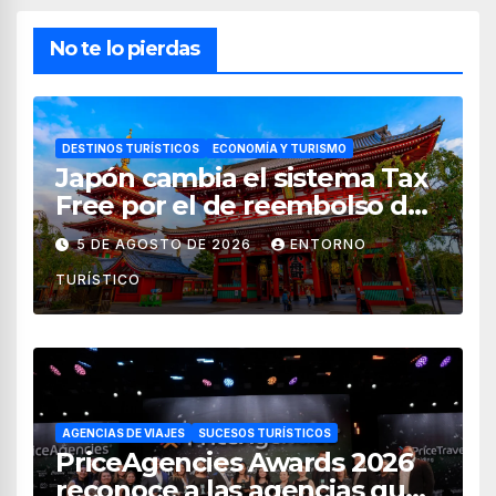
No te lo pierdas
DESTINOS TURÍSTICOS
ECONOMÍA Y TURISMO
Japón cambia el sistema Tax
Free por el de reembolso de
impuestos desde noviembre
5 DE AGOSTO DE 2026
ENTORNO
de 2026
TURÍSTICO
AGENCIAS DE VIAJES
SUCESOS TURÍSTICOS
PriceAgencies Awards 2026
reconoce a las agencias que