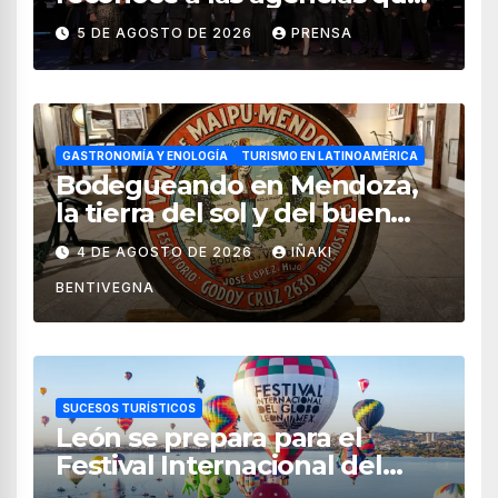
impulsan el crecimiento del
5 DE AGOSTO DE 2026
PRENSA
turismo en México
GASTRONOMÍA Y ENOLOGÍA
TURISMO EN LATINOAMÉRICA
Bodegueando en Mendoza,
la tierra del sol y del buen
vino
4 DE AGOSTO DE 2026
IÑAKI
BENTIVEGNA
SUCESOS TURÍSTICOS
León se prepara para el
Festival Internacional del
Globo 2026 con pilotos de 25