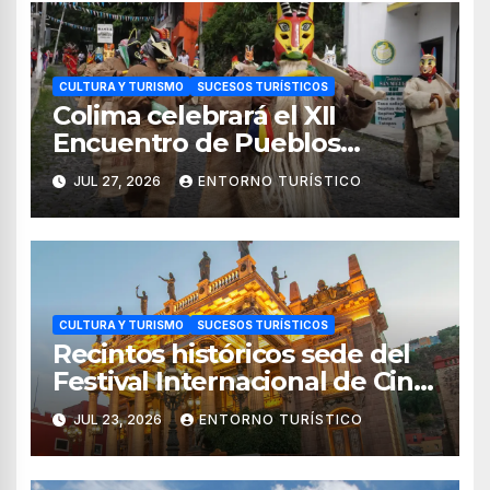
CULTURA Y TURISMO
SUCESOS TURÍSTICOS
Colima celebrará el XII
Encuentro de Pueblos
Originarios Tonelhuayo 2026
JUL 27, 2026
ENTORNO TURÍSTICO
CULTURA Y TURISMO
SUCESOS TURÍSTICOS
Recintos históricos sede del
Festival Internacional de Cine
Guanajuato 2026
JUL 23, 2026
ENTORNO TURÍSTICO