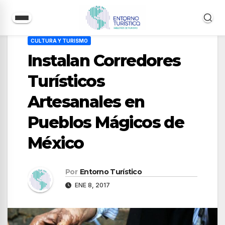
Saltar
CULTURA Y TURISMO
al
Instalan Corredores
contenido
Turísticos
Artesanales en
Pueblos Mágicos de
México
Por
Entorno Turístico
ENE 8, 2017