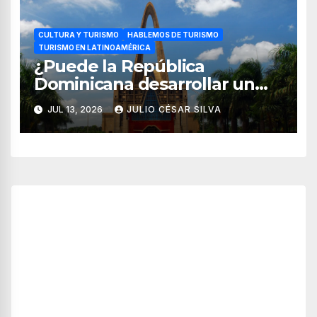
CULTURA Y TURISMO
HABLEMOS DE TURISMO
TURISMO EN LATINOAMÉRICA
¿Puede la República
Dominicana desarrollar un
modelo de turismo religioso
JUL 13, 2026
JULIO CÉSAR SILVA
más allá del sol y playa?