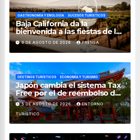
GASTRONOMÍA Y ENOLOGÍA
SUCESOS TURÍSTICOS
Baja California da la
bienvenida a las fiestas de la
vendimia 2026
6 DE AGOSTO DE 2026
PRENSA
DESTINOS TURÍSTICOS
ECONOMÍA Y TURISMO
Japón cambia el sistema Tax
Free por el de reembolso de
impuestos desde noviembre
5 DE AGOSTO DE 2026
ENTORNO
de 2026
TURÍSTICO