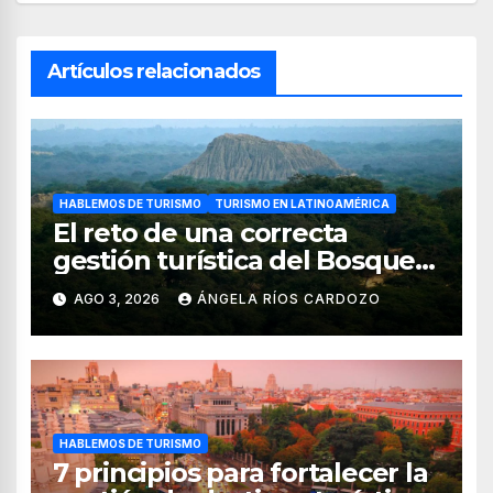
Artículos relacionados
HABLEMOS DE TURISMO
TURISMO EN LATINOAMÉRICA
El reto de una correcta
gestión turística del Bosque
de Pomac (en Perú)
AGO 3, 2026
ÁNGELA RÍOS CARDOZO
HABLEMOS DE TURISMO
7 principios para fortalecer la