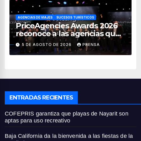
AGENCIAS DE VIAJES
SUCESOS TURÍSTICOS
PriceAgencies Awards 2026
reconoce a las agencias que
impulsan el crecimiento del
5 DE AGOSTO DE 2026
PRENSA
turismo en México
ENTRADAS RECIENTES
COFEPRIS garantiza que playas de Nayarit son
aptas para uso recreativo
Baja California da la bienvenida a las fiestas de la