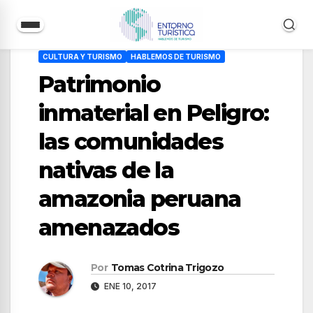
Saltar
CULTURA Y TURISMO
HABLEMOS DE TURISMO
al
Patrimonio
contenido
inmaterial en Peligro:
las comunidades
nativas de la
amazonia peruana
amenazados
Por
Tomas Cotrina Trigozo
ENE 10, 2017