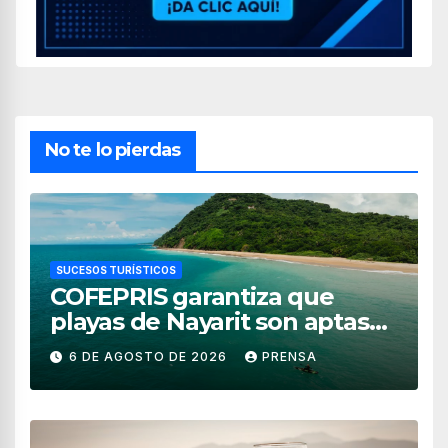
No te lo pierdas
SUCESOS TURÍSTICOS
COFEPRIS garantiza que
playas de Nayarit son aptas
para uso recreativo
6 DE AGOSTO DE 2026
PRENSA