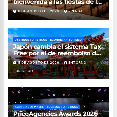
bienvenida a las fiestas de la
vendimia 2026
6 DE AGOSTO DE 2026
PRENSA
DESTINOS TURÍSTICOS
ECONOMÍA Y TURISMO
Japón cambia el sistema Tax
Free por el de reembolso de
impuestos desde noviembre
5 DE AGOSTO DE 2026
ENTORNO
de 2026
TURÍSTICO
AGENCIAS DE VIAJES
SUCESOS TURÍSTICOS
PriceAgencies Awards 2026