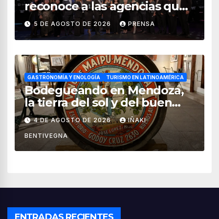
reconoce a las agencias que
impulsan el crecimiento del
5 DE AGOSTO DE 2026
PRENSA
turismo en México
GASTRONOMÍA Y ENOLOGÍA
TURISMO EN LATINOAMÉRICA
Bodegueando en Mendoza,
la tierra del sol y del buen
vino
4 DE AGOSTO DE 2026
IÑAKI
BENTIVEGNA
ENTRADAS RECIENTES