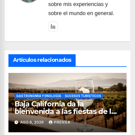
sobre mis experiencias y
sobre el mundo en general.
Artículos relacionados
GASTRONOMÍA Y ENOLOGÍA
SUCESOS TURÍSTICOS
Baja California da la
bienvenida a las fiestas de la
vendimia 2026
AGO 6, 2026
PRENSA