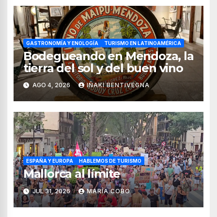
GASTRONOMÍA Y ENOLOGÍA
TURISMO EN LATINOAMÉRICA
Bodegueando en Mendoza, la
tierra del sol y del buen vino
AGO 4, 2026
IÑAKI BENTIVEGNA
ESPAÑA Y EUROPA
HABLEMOS DE TURISMO
Mallorca al límite
JUL 31, 2026
MARÍA COBO