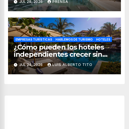
JUL 28, 2026
PRENSA
hospedaje
EMPRESAS TURÍSTICAS
HABLEMOS DE TURISMO
HOTELES
¿Cómo pueden los hoteles
independientes crecer sin
perder su esencia?
JUL 24, 2026
LUIS ALBERTO TITO