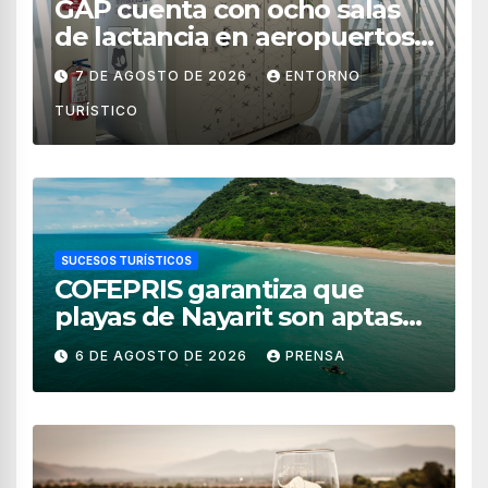
GAP cuenta con ocho salas
de lactancia en aeropuertos
de México
7 DE AGOSTO DE 2026
ENTORNO
TURÍSTICO
SUCESOS TURÍSTICOS
COFEPRIS garantiza que
playas de Nayarit son aptas
para uso recreativo
6 DE AGOSTO DE 2026
PRENSA