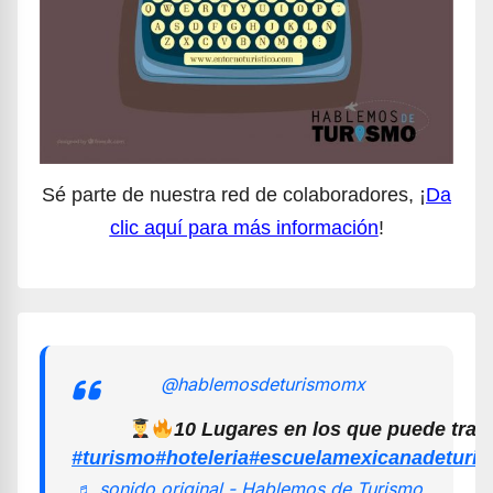
Sé parte de nuestra red de colaboradores, ¡
Da
clic aquí para más información
!
@hablemosdeturismomx
10 Lugares en los que puede trab
#turismo
#hoteleria
#escuelamexicanadeturi
♬ sonido original - Hablemos de Turismo