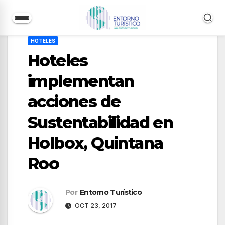
Saltar
HOTELES
al
Hoteles
contenido
implementan
acciones de
Sustentabilidad en
Holbox, Quintana
Roo
Por
Entorno Turístico
OCT 23, 2017