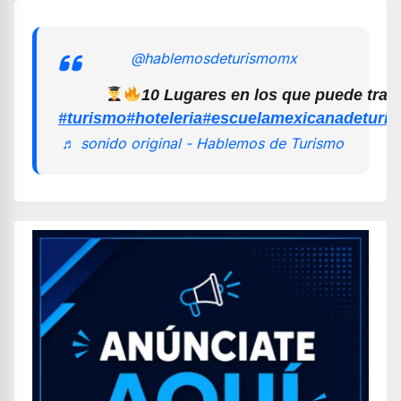
@hablemosdeturismomx
10 Lugares en los que puede trab
#turismo
#hoteleria
#escuelamexicanadeturi
♬ sonido original - Hablemos de Turismo