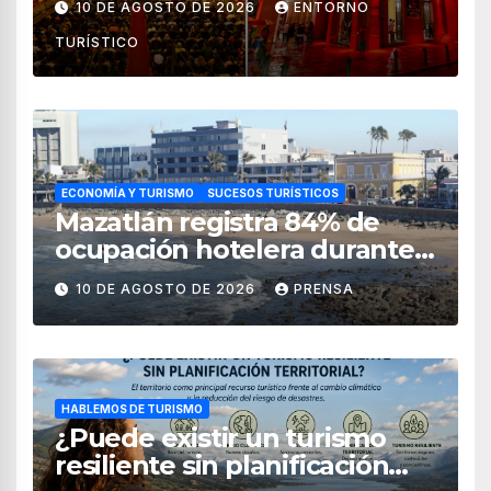
10 DE AGOSTO DE 2026
ENTORNO
TURÍSTICO
ECONOMÍA Y TURISMO
SUCESOS TURÍSTICOS
Mazatlán registra 84% de
ocupación hotelera durante
el verano 2026
10 DE AGOSTO DE 2026
PRENSA
HABLEMOS DE TURISMO
¿Puede existir un turismo
resiliente sin planificación