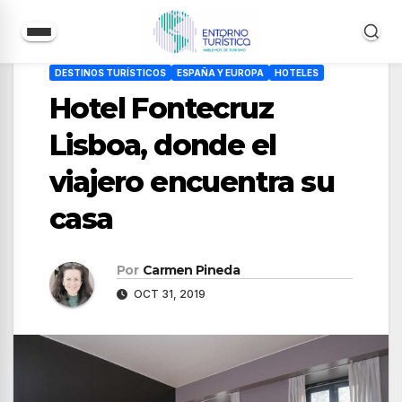
Saltar
DESTINOS TURÍSTICOS
ESPAÑA Y EUROPA
HOTELES
al
Hotel Fontecruz
contenido
Lisboa, donde el
viajero encuentra su
casa
Por
Carmen Pineda
OCT 31, 2019