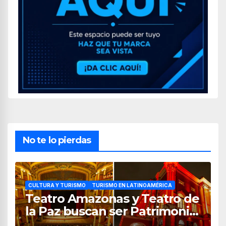
No te lo pierdas
CULTURA Y TURISMO
TURISMO EN LATINOAMÉRICA
Teatro Amazonas y Teatro de
la Paz buscan ser Patrimonio
Mundial de la Unesco