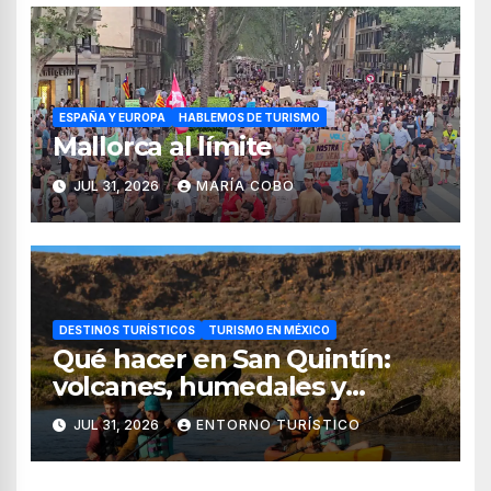
ESPAÑA Y EUROPA
HABLEMOS DE TURISMO
Mallorca al límite
JUL 31, 2026
MARÍA COBO
DESTINOS TURÍSTICOS
TURISMO EN MÉXICO
Qué hacer en San Quintín:
volcanes, humedales y
sabores del mar
JUL 31, 2026
ENTORNO TURÍSTICO