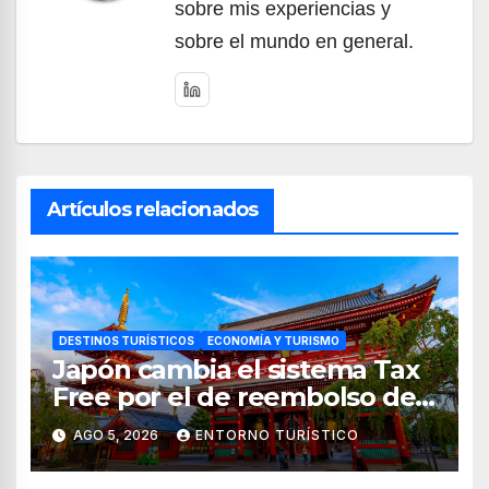
sobre mis experiencias y
sobre el mundo en general.
Artículos relacionados
DESTINOS TURÍSTICOS
ECONOMÍA Y TURISMO
Japón cambia el sistema Tax
Free por el de reembolso de
impuestos desde noviembre
AGO 5, 2026
ENTORNO TURÍSTICO
de 2026