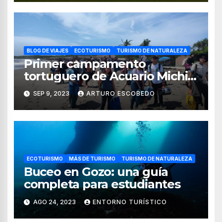
BLOG DE VIAJES
ECOTURISMO
TURISMO DE NATURALEZA
Primer campamento
tortuguero de Acuario Michin;
crónica de un proyecto de
SEP 9, 2023
ARTURO ESCOBEDO
conservación
ECOTURISMO
MÁS DE TURISMO
TURISMO DE NATURALEZA
Buceo en Gozo: una guía
completa para estudiantes
AGO 24, 2023
ENTORNO TURÍSTICO