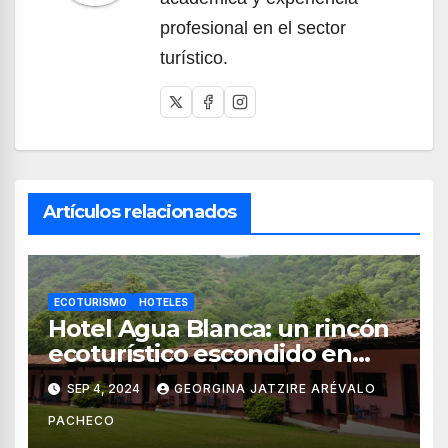
profesional en el sector
turístico.
Artículos relacionados
ECOTURISMO
HOTELES
Hotel Agua Blanca: un rincón
ecoturístico escondido en
Michoacán
SEP 4, 2024
GEORGINA JATZIRE ARÉVALO
PACHECO