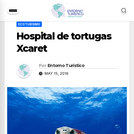
Saltar
ECOTURISMO
al
Hospital de tortugas
contenido
Xcaret
Por
Entorno Turístico
MAY 15, 2016