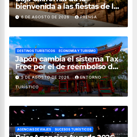
bienvenida a las fiestas de la
vendimia 2026
6 DE AGOSTO DE 2026
PRENSA
DESTINOS TURÍSTICOS
ECONOMÍA Y TURISMO
Japón cambia el sistema Tax
Free por el de reembolso de
impuestos desde noviembre
5 DE AGOSTO DE 2026
ENTORNO
de 2026
TURÍSTICO
AGENCIAS DE VIAJES
SUCESOS TURÍSTICOS