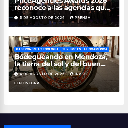
PriceAgencies Awards 2026
reconoce a las agencias que
impulsan el crecimiento del
5 DE AGOSTO DE 2026
PRENSA
turismo en México
GASTRONOMÍA Y ENOLOGÍA
TURISMO EN LATINOAMÉRICA
Bodegueando en Mendoza,
la tierra del sol y del buen
vino
4 DE AGOSTO DE 2026
IÑAKI
BENTIVEGNA