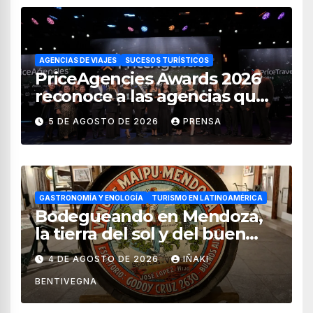
AGENCIAS DE VIAJES
SUCESOS TURÍSTICOS
PriceAgencies Awards 2026
reconoce a las agencias que
impulsan el crecimiento del
5 DE AGOSTO DE 2026
PRENSA
turismo en México
GASTRONOMÍA Y ENOLOGÍA
TURISMO EN LATINOAMÉRICA
Bodegueando en Mendoza,
la tierra del sol y del buen
vino
4 DE AGOSTO DE 2026
IÑAKI
BENTIVEGNA