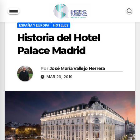
Saltar
ESPAÑA Y EUROPA
HOTELES
al
Historia del Hotel
contenido
Palace Madrid
Por
José María Vallejo Herrera
MAR 29, 2019