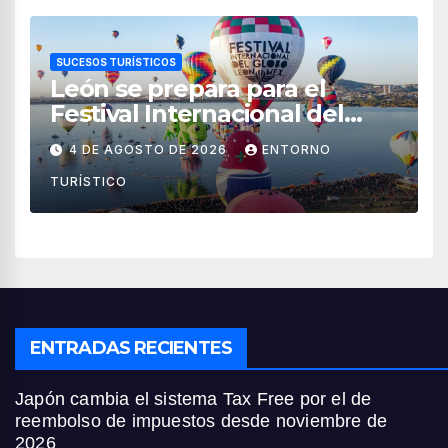
SUCESOS TURÍSTICOS
León se prepara para el
Festival Internacional del
Globo 2026 con pilotos de 25
4 DE AGOSTO DE 2026
ENTORNO
países
TURÍSTICO
ENTRADAS RECIENTES
Japón cambia el sistema Tax Free por el de
reembolso de impuestos desde noviembre de
2026