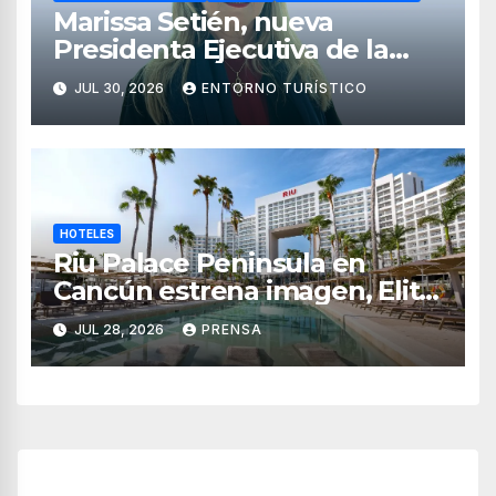
Marissa Setién, nueva
Presidenta Ejecutiva de la
Asociación de Hoteles Costa
JUL 30, 2026
ENTORNO TURÍSTICO
Mujeres
HOTELES
Riu Palace Peninsula en
Cancún estrena imagen, Elite
Club y nuevas opciones de
JUL 28, 2026
PRENSA
hospedaje