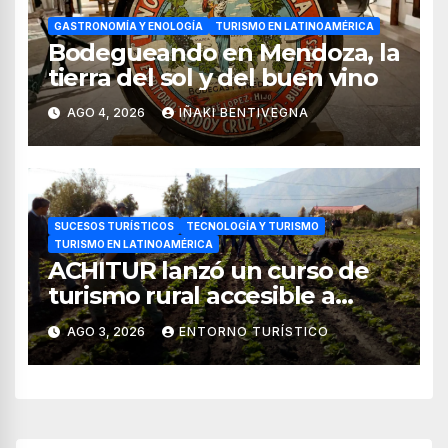
GASTRONOMÍA Y ENOLOGÍA
TURISMO EN LATINOAMÉRICA
Bodegueando en Mendoza, la
tierra del sol y del buen vino
AGO 4, 2026
IÑAKI BENTIVEGNA
SUCESOS TURÍSTICOS
TECNOLOGÍA Y TURISMO
TURISMO EN LATINOAMÉRICA
ACHITUR lanzó un curso de
turismo rural accesible a
través de WhatsApp
AGO 3, 2026
ENTORNO TURÍSTICO