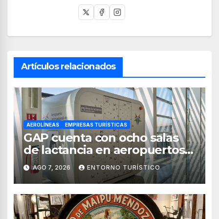
Artículos relacionados
AEROLÍNEAS
EMPRESAS TURÍSTICAS
GAP cuenta con ocho salas
de lactancia en aeropuertos
de México
AGO 7, 2026
ENTORNO TURÍSTICO