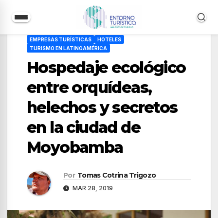
Saltar
EMPRESAS TURÍSTICAS
HOTELES
al
TURISMO EN LATINOAMÉRICA
contenido
Hospedaje ecológico
entre orquídeas,
helechos y secretos
en la ciudad de
Moyobamba
Por
Tomas Cotrina Trigozo
MAR 28, 2019