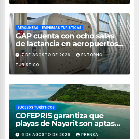
AEROLÍNEAS
EMPRESAS TURÍSTICAS
GAP cuenta con ocho salas
de lactancia en aeropuertos
de México
7 DE AGOSTO DE 2026
ENTORNO
TURÍSTICO
SUCESOS TURÍSTICOS
COFEPRIS garantiza que
playas de Nayarit son aptas
para uso recreativo
6 DE AGOSTO DE 2026
PRENSA