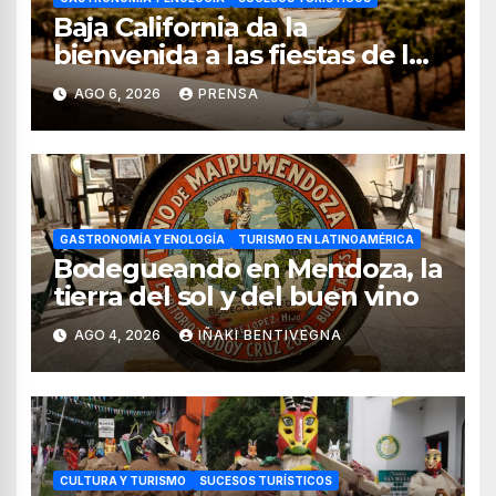
Baja California da la
bienvenida a las fiestas de la
vendimia 2026
AGO 6, 2026
PRENSA
GASTRONOMÍA Y ENOLOGÍA
TURISMO EN LATINOAMÉRICA
Bodegueando en Mendoza, la
tierra del sol y del buen vino
AGO 4, 2026
IÑAKI BENTIVEGNA
CULTURA Y TURISMO
SUCESOS TURÍSTICOS