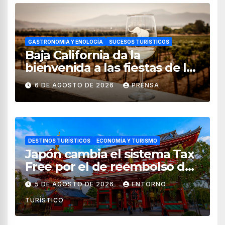
GASTRONOMÍA Y ENOLOGÍA
SUCESOS TURÍSTICOS
Baja California da la
bienvenida a las fiestas de la
vendimia 2026
6 DE AGOSTO DE 2026
PRENSA
DESTINOS TURÍSTICOS
ECONOMÍA Y TURISMO
Japón cambia el sistema Tax
Free por el de reembolso de
impuestos desde noviembre
5 DE AGOSTO DE 2026
ENTORNO
de 2026
TURÍSTICO