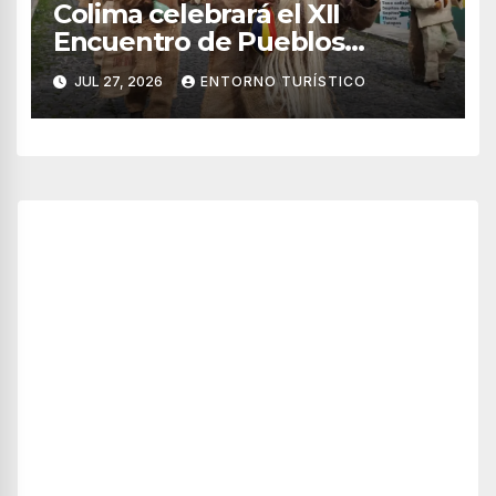
Colima celebrará el XII
Encuentro de Pueblos
Originarios Tonelhuayo 2026
JUL 27, 2026
ENTORNO TURÍSTICO