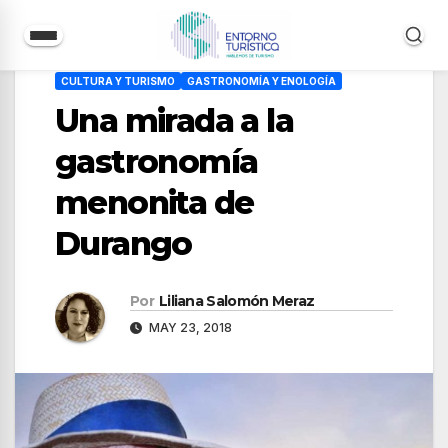
Saltar
CULTURA Y TURISMO
GASTRONOMÍA Y ENOLOGÍA
al
Una mirada a la
contenido
gastronomía
menonita de
Durango
Por
Liliana Salomón Meraz
MAY 23, 2018