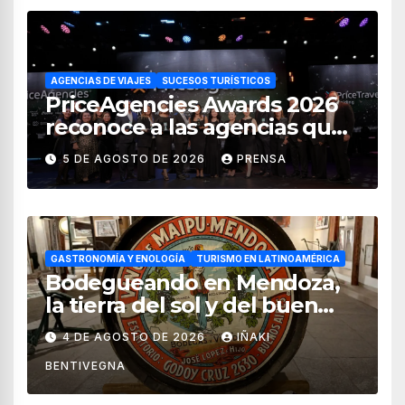
AGENCIAS DE VIAJES
SUCESOS TURÍSTICOS
PriceAgencies Awards 2026
reconoce a las agencias que
impulsan el crecimiento del
5 DE AGOSTO DE 2026
PRENSA
turismo en México
GASTRONOMÍA Y ENOLOGÍA
TURISMO EN LATINOAMÉRICA
Bodegueando en Mendoza,
la tierra del sol y del buen
vino
4 DE AGOSTO DE 2026
IÑAKI
BENTIVEGNA