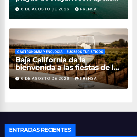
para uso recreativo
6 DE AGOSTO DE 2026
PRENSA
GASTRONOMÍA Y ENOLOGÍA
SUCESOS TURÍSTICOS
Baja California da la
bienvenida a las fiestas de la
vendimia 2026
6 DE AGOSTO DE 2026
PRENSA
ENTRADAS RECIENTES