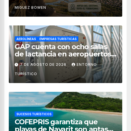
MIGUEZ BOWEN
AEROLÍNEAS
EMPRESAS TURÍSTICAS
GAP cuenta con ocho salas
de lactancia en aeropuertos
de México
7 DE AGOSTO DE 2026
ENTORNO
TURÍSTICO
SUCESOS TURÍSTICOS
COFEPRIS garantiza que
playas de Nayarit son aptas