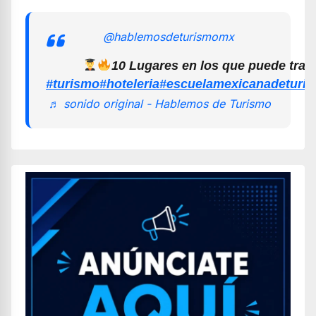
@hablemosdeturismomx
10 Lugares en los que puede trab
#turismo
#hoteleria
#escuelamexicanadeturi
♬ sonido original - Hablemos de Turismo