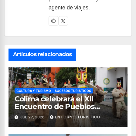
agente de viajes.
Artículos relacionados
CULTURA Y TURISMO
SUCESOS TURÍSTICOS
Colima celebrará el XII
Encuentro de Pueblos
Originarios Tonelhuayo 2026
JUL 27, 2026
ENTORNO TURÍSTICO