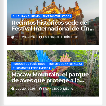
CULTURA Y TURISMO
SUCESOS TURÍSTICOS
Recintos históricos sede del
Festival Internacional de Cine
Guanajuato 2026
JUL 23, 2026
ENTORNO TURÍSTICO
PRODUCTOS TURÍSTICOS
TURISMO DE NATURALEZA
TURISMO EN LATINOAMÉRICA
Macaw Mountain: el parque
de aves que protege a la
guacamaya roja en Honduras
JUL 20, 2026
FRANCISCO MEJÍA