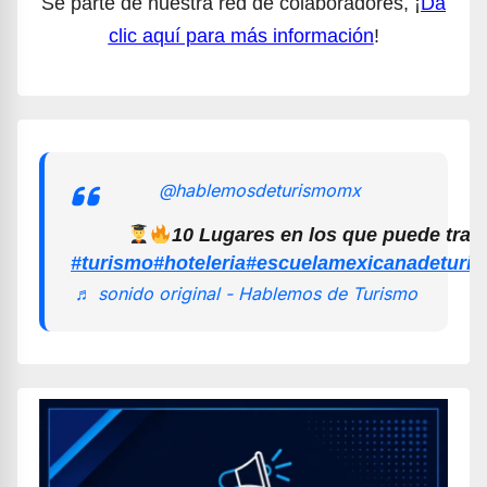
Sé parte de nuestra red de colaboradores, ¡
Da
clic aquí para más información
!
@hablemosdeturismomx
10 Lugares en los que puede trab
#turismo
#hoteleria
#escuelamexicanadeturi
♬ sonido original - Hablemos de Turismo