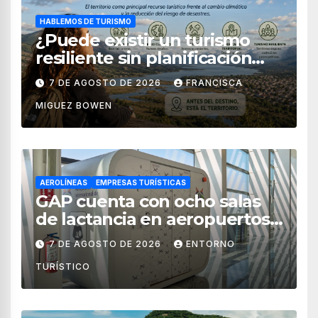
HABLEMOS DE TURISMO
¿Puede existir un turismo
resiliente sin planificación
territorial?
7 DE AGOSTO DE 2026
FRANCISCA
MIGUEZ BOWEN
AEROLÍNEAS
EMPRESAS TURÍSTICAS
GAP cuenta con ocho salas
de lactancia en aeropuertos
de México
7 DE AGOSTO DE 2026
ENTORNO
TURÍSTICO