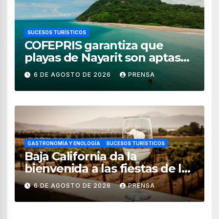
SUCESOS TURÍSTICOS
COFEPRIS garantiza que
playas de Nayarit son aptas
para uso recreativo
6 DE AGOSTO DE 2026
PRENSA
GASTRONOMÍA Y ENOLOGÍA
SUCESOS TURÍSTICOS
Baja California da la
bienvenida a las fiestas de la
vendimia 2026
6 DE AGOSTO DE 2026
PRENSA