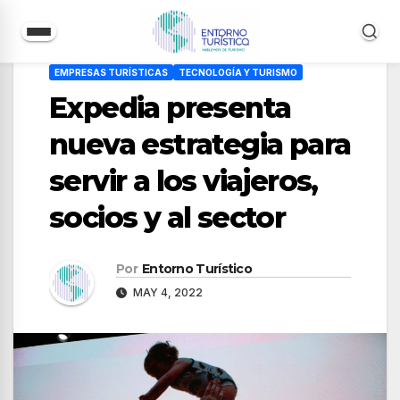
Saltar
EMPRESAS TURÍSTICAS
TECNOLOGÍA Y TURISMO
al
Expedia presenta
contenido
nueva estrategia para
servir a los viajeros,
socios y al sector
Por
Entorno Turístico
MAY 4, 2022