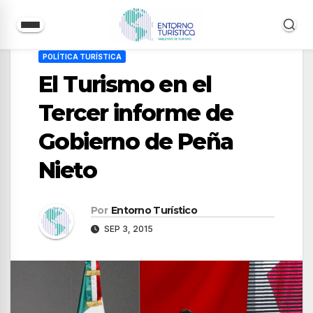
Saltar
POLÍTICA TURÍSTICA
al
El Turismo en el
contenido
Tercer informe de
Gobierno de Peña
Nieto
Por
Entorno Turístico
SEP 3, 2015