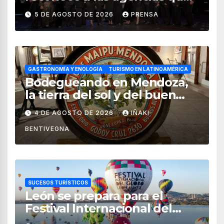
impulsan el crecimiento del
5 DE AGOSTO DE 2026
PRENSA
turismo en México
GASTRONOMÍA Y ENOLOGÍA
TURISMO EN LATINOAMÉRICA
Bodegueando en Mendoza,
la tierra del sol y del buen
vino
4 DE AGOSTO DE 2026
IÑAKI
BENTIVEGNA
SUCESOS TURÍSTICOS
León se prepara para el
Festival Internacional del
Globo 2026 con pilotos de 25