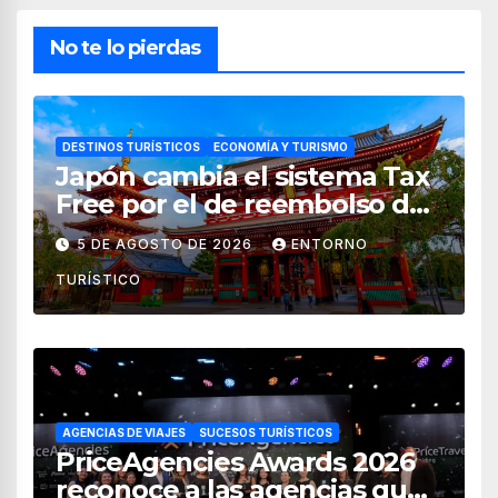
No te lo pierdas
DESTINOS TURÍSTICOS
ECONOMÍA Y TURISMO
Japón cambia el sistema Tax
Free por el de reembolso de
impuestos desde noviembre
5 DE AGOSTO DE 2026
ENTORNO
de 2026
TURÍSTICO
AGENCIAS DE VIAJES
SUCESOS TURÍSTICOS
PriceAgencies Awards 2026
reconoce a las agencias que