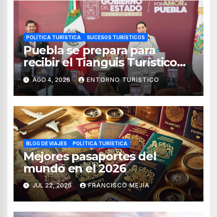
POLÍTICA TURÍSTICA
SUCESOS TURÍSTICOS
Puebla se prepara para
recibir el Tianguis Turístico
México 2027
AGO 4, 2026
ENTORNO TURÍSTICO
BLOG DE VIAJES
POLÍTICA TURÍSTICA
Mejores pasaportes del
mundo en el 2026
JUL 22, 2026
FRANCISCO MEJÍA