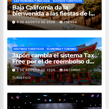
GASTRONOMÍA Y ENOLOGÍA
SUCESOS TURÍSTICOS
Baja California da la
bienvenida a las fiestas de la
vendimia 2026
6 DE AGOSTO DE 2026
PRENSA
DESTINOS TURÍSTICOS
ECONOMÍA Y TURISMO
Japón cambia el sistema Tax
Free por el de reembolso de
impuestos desde noviembre
5 DE AGOSTO DE 2026
ENTORNO
de 2026
TURÍSTICO