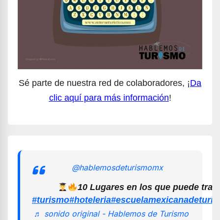
Sé parte de nuestra red de colaboradores, ¡
Da
clic aquí para más información
!
@hablemosdeturismomx
10 Lugares en los que puede trab
#turismo
#hoteleria
#escuelamexicanadeturi
♬ sonido original - Hablemos de Turismo