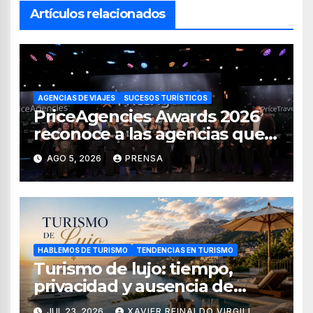
Artículos relacionados
AGENCIAS DE VIAJES
SUCESOS TURÍSTICOS
PriceAgencies Awards 2026
reconoce a las agencias que
impulsan el crecimiento del
AGO 5, 2026
PRENSA
turismo en México
HABLEMOS DE TURISMO
TENDENCIAS EN TURISMO
Turismo de lujo: tiempo,
privacidad y ausencia de
fricciones
JUL 23, 2026
XAVIER REINALDO VIRGILI