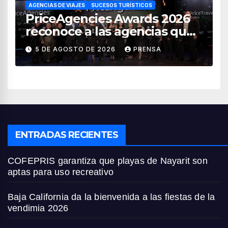
AGENCIAS DE VIAJES
SUCESOS TURÍSTICOS
PriceAgencies Awards 2026
reconoce a las agencias que
impulsan el crecimiento del
5 DE AGOSTO DE 2026
PRENSA
turismo en México
ENTRADAS RECIENTES
COFEPRIS garantiza que playas de Nayarit son
aptas para uso recreativo
Baja California da la bienvenida a las fiestas de la
vendimia 2026