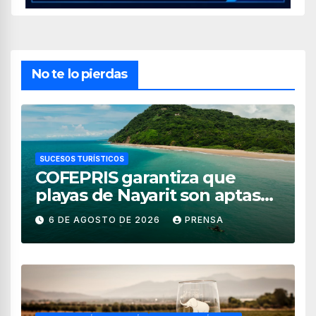
No te lo pierdas
SUCESOS TURÍSTICOS
COFEPRIS garantiza que
playas de Nayarit son aptas
para uso recreativo
6 DE AGOSTO DE 2026
PRENSA