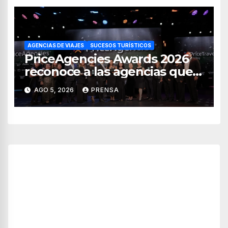
AGENCIAS DE VIAJES
SUCESOS TURÍSTICOS
PriceAgencies Awards 2026
reconoce a las agencias que
impulsan el crecimiento del
AGO 5, 2026
PRENSA
turismo en México