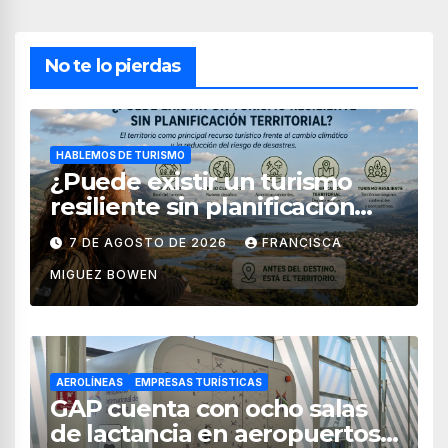
No te lo pierdas
HABLEMOS DE TURISMO
¿Puede existir un turismo
resiliente sin planificación
territorial?
7 DE AGOSTO DE 2026
FRANCISCA
MIGUEZ BOWEN
AEROLÍNEAS
EMPRESAS TURÍSTICAS
GAP cuenta con ocho salas
de lactancia en aeropuertos