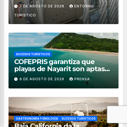
de México
7 DE AGOSTO DE 2026
ENTORNO
TURÍSTICO
SUCESOS TURÍSTICOS
COFEPRIS garantiza que
playas de Nayarit son aptas
para uso recreativo
6 DE AGOSTO DE 2026
PRENSA
GASTRONOMÍA Y ENOLOGÍA
SUCESOS TURÍSTICOS
Baja California da la