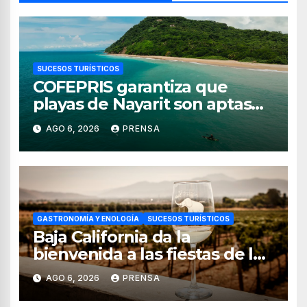
SUCESOS TURÍSTICOS
COFEPRIS garantiza que
playas de Nayarit son aptas
para uso recreativo
AGO 6, 2026
PRENSA
GASTRONOMÍA Y ENOLOGÍA
SUCESOS TURÍSTICOS
Baja California da la
bienvenida a las fiestas de la
vendimia 2026
AGO 6, 2026
PRENSA