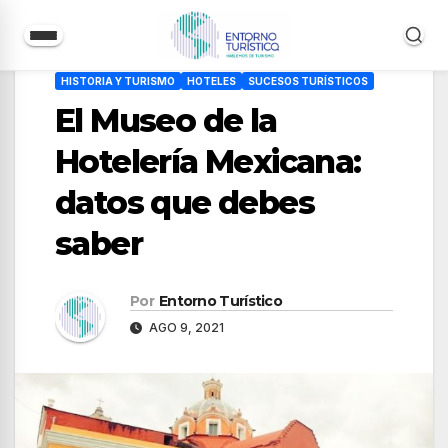
Saltar
HISTORIA Y TURISMO
HOTELES
SUCESOS TURÍSTICOS
al
El Museo de la
contenido
Hotelería Mexicana:
datos que debes
saber
Por
Entorno Turístico
AGO 9, 2021