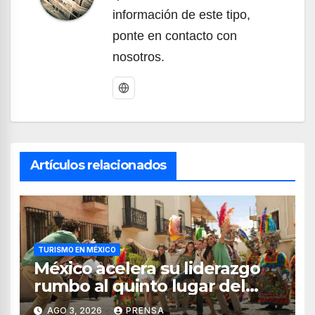
información de este tipo,
ponte en contacto con
nosotros.
Artículos relacionados
TURISMO EN MÉXICO
México acelera su liderazgo
rumbo al quinto lugar del
turismo mundial
AGO 3, 2026
PRENSA