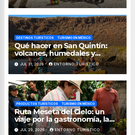
DESTINOS TURÍSTICOS
TURISMO EN MÉXICO
Qué hacer en San Quintín:
volcanes, humedales y
sabores del mar
JUL 31, 2026
ENTORNO TURÍSTICO
PRODUCTOS TURÍSTICOS
TURISMO EN MÉXICO
Ruta Meseta del Cielo: un
viaje por la gastronomía, la
cultura y los paisajes de
JUL 29, 2026
ENTORNO TURÍSTICO
Nayarit