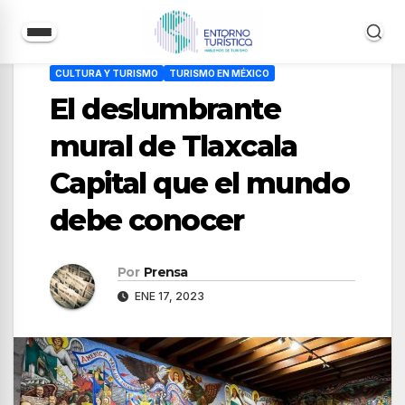
Saltar
CULTURA Y TURISMO
TURISMO EN MÉXICO
al
El deslumbrante
contenido
mural de Tlaxcala
Capital que el mundo
debe conocer
Por
Prensa
ENE 17, 2023