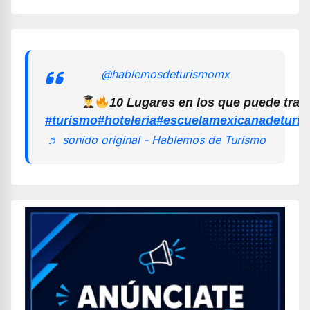
@hablemosdeturismomx
10 Lugares en los que puede trab
#turismo
#hoteleria
#escuelamexicanadeturi
♬ sonido original - Hablemos de Turismo