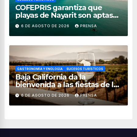
COFEPRIS garantiza que
playas de Nayarit son aptas
para uso recreativo
6 DE AGOSTO DE 2026
PRENSA
GASTRONOMÍA Y ENOLOGÍA
SUCESOS TURÍSTICOS
Baja California da la
bienvenida a las fiestas de la
vendimia 2026
6 DE AGOSTO DE 2026
PRENSA