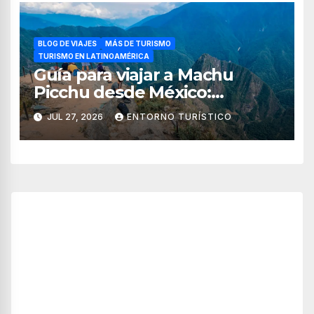
BLOG DE VIAJES
MÁS DE TURISMO
TURISMO EN LATINOAMÉRICA
Guía para viajar a Machu
Picchu desde México:
tiempos, rutas, itinerario y
JUL 27, 2026
ENTORNO TURÍSTICO
consejos esenciales