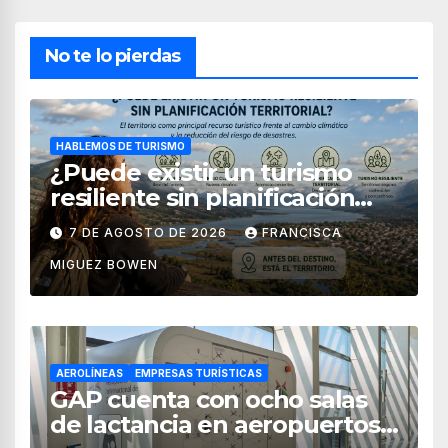
No te lo pierdas
HABLEMOS DE TURISMO
¿Puede existir un turismo
resiliente sin planificación
territorial?
7 DE AGOSTO DE 2026
FRANCISCA
MIGUEZ BOWEN
AEROLÍNEAS
EMPRESAS TURÍSTICAS
GAP cuenta con ocho salas
de lactancia en aeropuertos