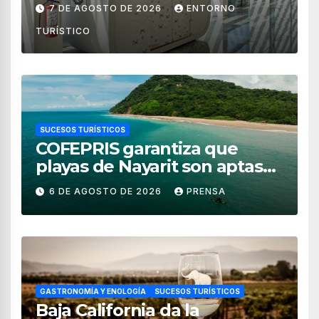
de México
7 DE AGOSTO DE 2026
ENTORNO
TURÍSTICO
SUCESOS TURÍSTICOS
COFEPRIS garantiza que
playas de Nayarit son aptas
para uso recreativo
6 DE AGOSTO DE 2026
PRENSA
GASTRONOMÍA Y ENOLOGÍA
SUCESOS TURÍSTICOS
Baja California da la