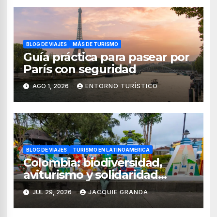
BLOG DE VIAJES
MÁS DE TURISMO
Guía práctica para pasear por
París con seguridad
AGO 1, 2026
ENTORNO TURÍSTICO
BLOG DE VIAJES
TURISMO EN LATINOAMÉRICA
Colombia: biodiversidad,
aviturismo y solidaridad
digital en el Quindío y Valle
JUL 29, 2026
JACQUIE GRANDA
del Cauca