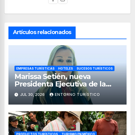
Artículos relacionados
EMPRESAS TURÍSTICAS
HOTELES
SUCESOS TURÍSTICOS
Marissa Setién, nueva
Presidenta Ejecutiva de la
Asociación de Hoteles Costa
JUL 30, 2026
ENTORNO TURÍSTICO
Mujeres
PRODUCTOS TURÍSTICOS
TURISMO EN MÉXICO