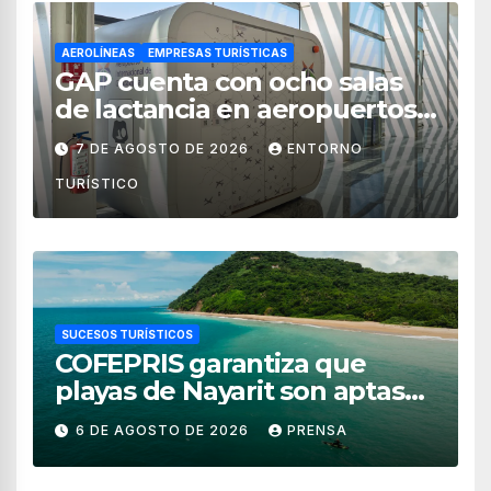
AEROLÍNEAS
EMPRESAS TURÍSTICAS
GAP cuenta con ocho salas
de lactancia en aeropuertos
de México
7 DE AGOSTO DE 2026
ENTORNO
TURÍSTICO
SUCESOS TURÍSTICOS
COFEPRIS garantiza que
playas de Nayarit son aptas
para uso recreativo
6 DE AGOSTO DE 2026
PRENSA