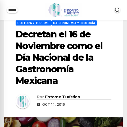
Saltar
CULTURA Y TURISMO
GASTRONOMÍA Y ENOLOGÍA
al
Decretan el 16 de
contenido
Noviembre como el
Día Nacional de la
Gastronomía
Mexicana
Por
Entorno Turístico
OCT 14, 2016