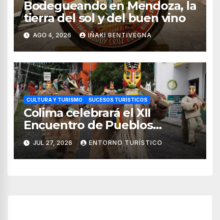
Bodegueando en Mendoza, la
tierra del sol y del buen vino
AGO 4, 2026
IÑAKI BENTIVEGNA
CULTURA Y TURISMO
SUCESOS TURÍSTICOS
Colima celebrará el XII
Encuentro de Pueblos
Originarios Tonelhuayo 2026
JUL 27, 2026
ENTORNO TURÍSTICO