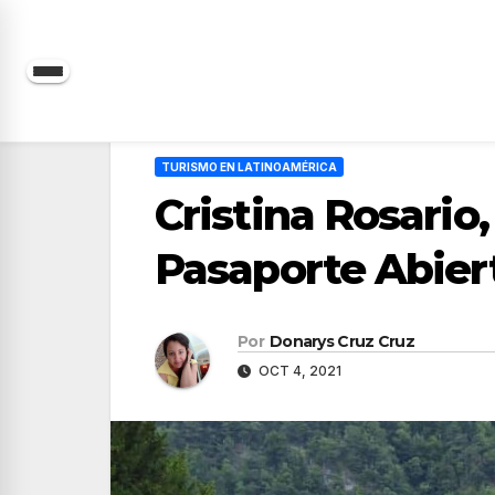
Saltar
al
contenido
TURISMO EN LATINOAMÉRICA
Cristina Rosario
Pasaporte Abier
Por
Donarys Cruz Cruz
OCT 4, 2021