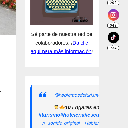
Sé parte de nuestra red de
colaboradores, ¡
Da clic
aquí para más información
!
a
@hablemosdeturismomx
10 Lugares en los que pu
#turismo
#hoteleria
#escuelamexican
♬ sonido original - Hablemos de