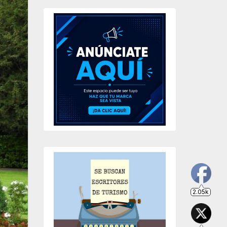
2.05k
203
649
234