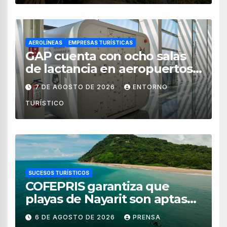
AEROLÍNEAS
EMPRESAS TURÍSTICAS
GAP cuenta con ocho salas
de lactancia en aeropuertos
de México
7 DE AGOSTO DE 2026
ENTORNO
TURÍSTICO
SUCESOS TURÍSTICOS
COFEPRIS garantiza que
playas de Nayarit son aptas
para uso recreativo
6 DE AGOSTO DE 2026
PRENSA