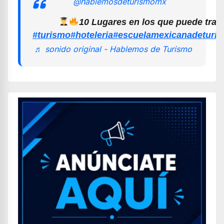
@hablemosdeturismomx
10 Lugares en los que puede trab
#turismo
#hoteleria
#escuelamexicanadeturi
♬ sonido original - Hablemos de Turismo