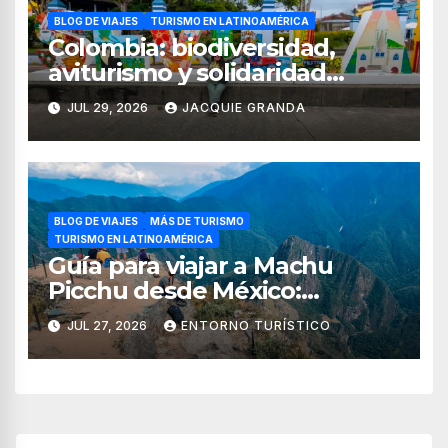
BLOG DE VIAJES
TURISMO EN LATINOAMÉRICA
Colombia: biodiversidad,
aviturismo y solidaridad
digital en el Quindío y Valle
JUL 29, 2026
JACQUIE GRANDA
del Cauca
BLOG DE VIAJES
MÁS DE TURISMO
TURISMO EN LATINOAMÉRICA
Guía para viajar a Machu
Picchu desde México:
tiempos, rutas, itinerario y
JUL 27, 2026
ENTORNO TURÍSTICO
consejos esenciales