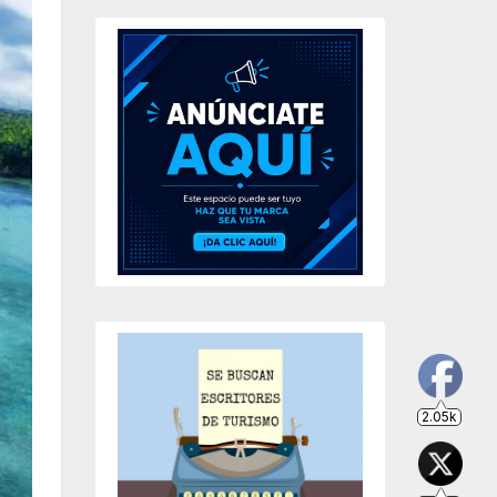
2.05k
203
649
234