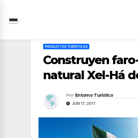
Saltar
al
contenido
PRODUCTOS TURÍSTICOS
Construyen faro
natural Xel-Há d
Por
Entorno Turístico
JUN 17, 2017