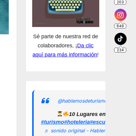
Sé parte de nuestra red de
colaboradores, ¡
Da clic
aquí para más información
!
@hablemosdeturismomx
10 Lugares en los que pu
#turismo
#hoteleria
#escuelamexican
♬ sonido original - Hablemos de