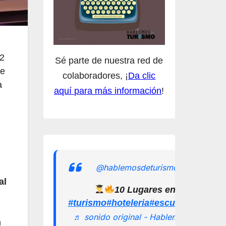
12
Sé parte de nuestra red de
se
colaboradores, ¡
Da clic
a
aquí para más información
!
@hablemosdeturismomx
al
10 Lugares en los que pu
#turismo
#hoteleria
#escuelamexican
♬ sonido original - Hablemos de
n