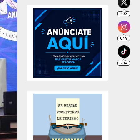
203
649
234