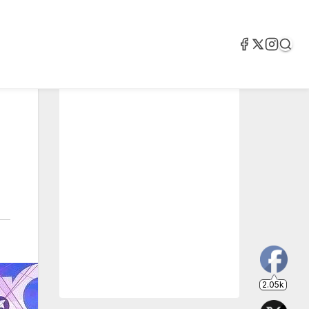
2.05k