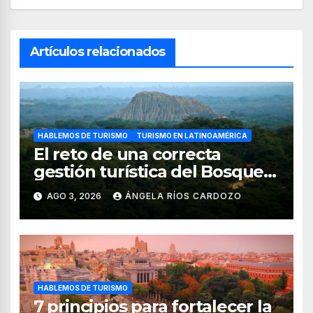
Artículos relacionados
HABLEMOS DE TURISMO
TURISMO EN LATINOAMÉRICA
El reto de una correcta
gestión turística del Bosque
de Pomac (en Perú)
AGO 3, 2026
ÁNGELA RÍOS CARDOZO
HABLEMOS DE TURISMO
7 principios para fortalecer la