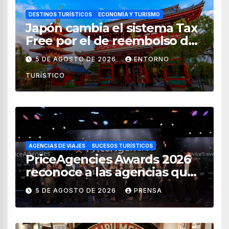
DESTINOS TURÍSTICOS
ECONOMÍA Y TURISMO
Japón cambia el sistema Tax
Free por el de reembolso de
impuestos desde noviembre
5 DE AGOSTO DE 2026
ENTORNO
de 2026
TURÍSTICO
AGENCIAS DE VIAJES
SUCESOS TURÍSTICOS
PriceAgencies Awards 2026
reconoce a las agencias que
impulsan el crecimiento del
5 DE AGOSTO DE 2026
PRENSA
turismo en México