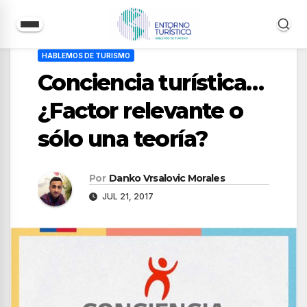
Saltar
HABLEMOS DE TURISMO
al
Conciencia turística…
contenido
¿Factor relevante o
sólo una teoría?
Por
Danko Vrsalovic Morales
JUL 21, 2017