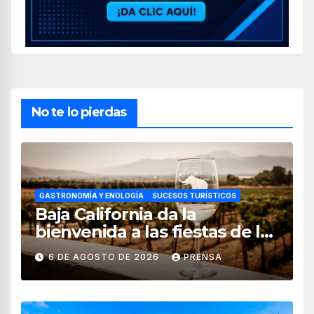
No te lo pierdas
GASTRONOMÍA Y ENOLOGÍA
SUCESOS TURÍSTICOS
Baja California da la
bienvenida a las fiestas de la
vendimia 2026
6 DE AGOSTO DE 2026
PRENSA