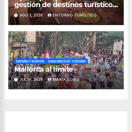
gestión de destinos turísticos,
según el WTTC
AGO 3, 2026
ENTORNO TURÍSTICO
ESPAÑA Y EUROPA
HABLEMOS DE TURISMO
Mallorca al límite
JUL 31, 2026
MARÍA COBO