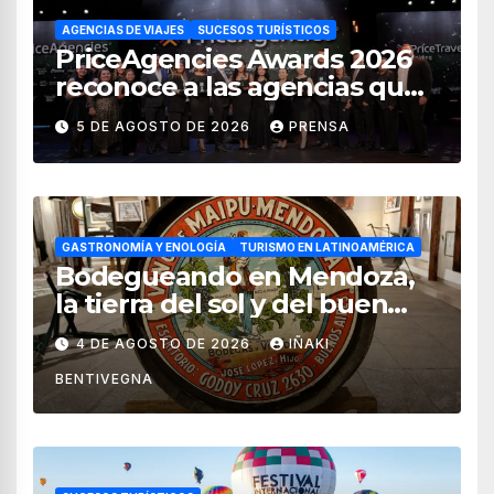
AGENCIAS DE VIAJES
SUCESOS TURÍSTICOS
PriceAgencies Awards 2026
reconoce a las agencias que
impulsan el crecimiento del
5 DE AGOSTO DE 2026
PRENSA
turismo en México
GASTRONOMÍA Y ENOLOGÍA
TURISMO EN LATINOAMÉRICA
Bodegueando en Mendoza,
la tierra del sol y del buen
vino
4 DE AGOSTO DE 2026
IÑAKI
BENTIVEGNA