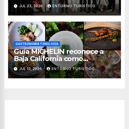
MICHELIN México 2026
JUL 23, 2026
ENTORNO TURÍSTICO
GASTRONOMÍA Y ENOLOGÍA
Guía MICHELIN reconoce a
Baja California como
referente de la gastronomía
JUL 13, 2026
ENTORNO TURÍSTICO
sustentable en México