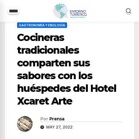
Saltar
GASTRONOMÍA Y ENOLOGÍA
al
Cocineras
contenido
tradicionales
comparten sus
sabores con los
huéspedes del Hotel
Xcaret Arte
Por
Prensa
MAY 27, 2022