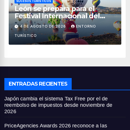
SUCESOS TURÍSTICOS
León se prepara para el
Festival Internacional del
Globo 2026 con pilotos de 25
4 DE AGOSTO DE 2026
ENTORNO
países
TURÍSTICO
ENTRADAS RECIENTES
Japón cambia el sistema Tax Free por el de
reembolso de impuestos desde noviembre de
2026
PriceAgencies Awards 2026 reconoce a las