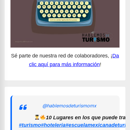
Sé parte de nuestra red de colaboradores, ¡
Da
clic aquí para más información
!
@hablemosdeturismomx
10 Lugares en los que puede trab
#turismo
#hoteleria
#escuelamexicanadeturi