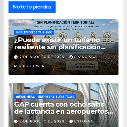
No te lo pierdas
HABLEMOS DE TURISMO
¿Puede existir un turismo
resiliente sin planificación
territorial?
7 DE AGOSTO DE 2026
FRANCISCA
MIGUEZ BOWEN
AEROLÍNEAS
EMPRESAS TURÍSTICAS
GAP cuenta con ocho salas
de lactancia en aeropuertos
de México
7 DE AGOSTO DE 2026
ENTORNO