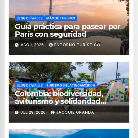
BLOG DE VIAJES
MÁS DE TURISMO
Guía práctica para pasear por
París con seguridad
AGO 1, 2026
ENTORNO TURÍSTICO
BLOG DE VIAJES
TURISMO EN LATINOAMÉRICA
Colombia: biodiversidad,
aviturismo y solidaridad
digital en el Quindío y Valle
JUL 29, 2026
JACQUIE GRANDA
del Cauca