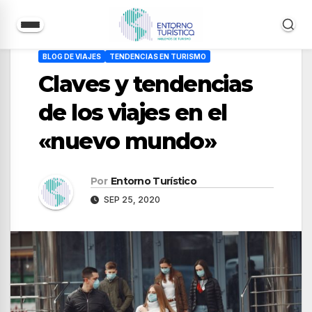
Saltar
BLOG DE VIAJES
TENDENCIAS EN TURISMO
al
Claves y tendencias
contenido
de los viajes en el
«nuevo mundo»
Por
Entorno Turístico
SEP 25, 2020