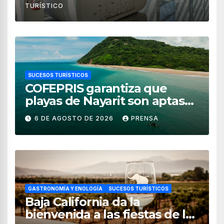
TURÍSTICO
SUCESOS TURÍSTICOS
COFEPRIS garantiza que
playas de Nayarit son aptas
para uso recreativo
6 DE AGOSTO DE 2026
PRENSA
GASTRONOMÍA Y ENOLOGÍA
SUCESOS TURÍSTICOS
Baja California da la
bienvenida a las fiestas de la