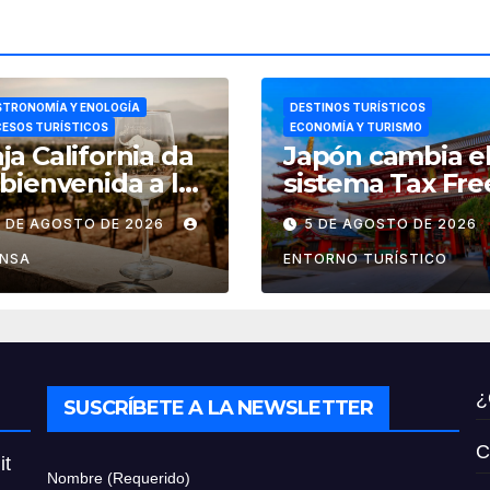
TRONOMÍA Y ENOLOGÍA
DESTINOS TURÍSTICOS
ESOS TURÍSTICOS
ECONOMÍA Y TURISMO
ja California da
Japón cambia e
 bienvenida a las
sistema Tax Fre
estas de la
por el de
6 DE AGOSTO DE 2026
5 DE AGOSTO DE 2026
ndimia 2026
reembolso de
impuestos des
ENSA
ENTORNO TURÍSTICO
noviembre de
2026
¿
SUSCRÍBETE A LA NEWSLETTER
C
it
Nombre (Requerido)