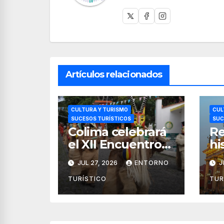
Artículos relacionados
CULTURA Y TURISMO
CUL
SUCESOS TURÍSTICOS
SUC
Colima celebrará
Re
el XII Encuentro
hi
de Pueblos
de
JUL 27, 2026
ENTORNO
J
Originarios
In
Tonelhuayo 2026
Ci
TURÍSTICO
TUR
20