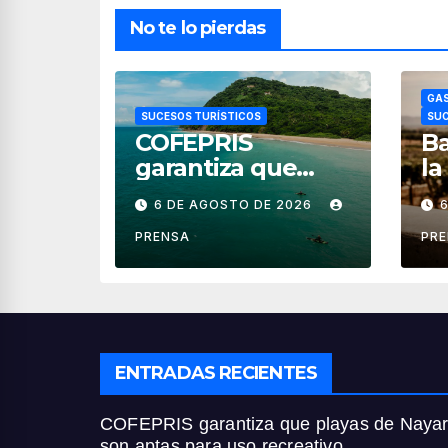
No te lo pierdas
GAS
SUCESOS TURÍSTICOS
SUC
COFEPRIS
Ba
garantiza que
la
playas de Nayarit
fi
6 DE AGOSTO DE 2026
son aptas para
ve
uso recreativo
PRENSA
PR
ENTRADAS RECIENTES
COFEPRIS garantiza que playas de Nayar
son aptas para uso recreativo