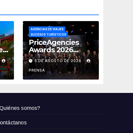
AGENCIAS DE VIAJES
SUCESOS TURÍSTICOS
l
PriceAgencies
e
Awards 2026
reconoce a las
5 DE AGOSTO DE 2026
agencias que
de
impulsan el
PRENSA
crecimiento del
turismo en
México
Quiénes somos?
ontáctanos