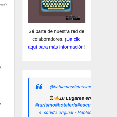
span>
Sé parte de nuestra red de
colaboradores, ¡
Da clic
aquí para más información
!
5
e
@hablemosdeturismomx
10 Lugares en los que pu
e
#turismo
#hoteleria
#escuelamexican
♬ sonido original - Hablemos de