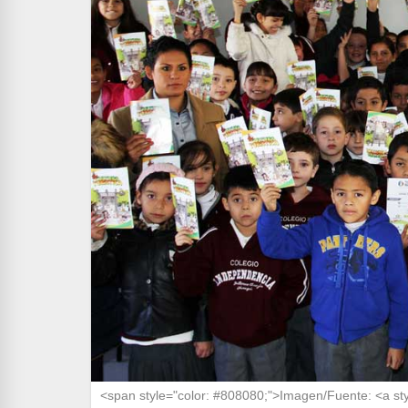
<span style="color: #808080;">Imagen/Fuente: <a sty