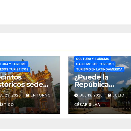
CULTURA Y TURISMO
TURA Y TURISMO
HABLEMOS DE TURISMO
ESOS TURÍSTICOS
TURISMO EN LATINOAMÉRICA
cintos
¿Puede la
stóricos sede
República
l Festival
Dominicana
UL 23, 2026
ENTORNO
JUL 13, 2026
JULIO
ternacional de
desarrollar un
ne Guanajuato
modelo de
ÍSTICO
CÉSAR SILVA
26
turismo religios
más allá del sol 
playa?