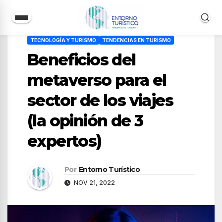
Saltar
TECNOLOGÍA Y TURISMO
TENDENCIAS EN TURISMO
al
Beneficios del
contenido
metaverso para el
sector de los viajes
(la opinión de 3
expertos)
Por
Entorno Turístico
NOV 21, 2022