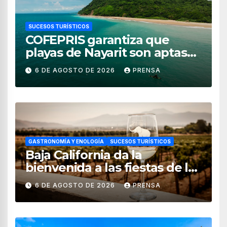
SUCESOS TURÍSTICOS
COFEPRIS garantiza que
playas de Nayarit son aptas
para uso recreativo
6 DE AGOSTO DE 2026
PRENSA
GASTRONOMÍA Y ENOLOGÍA
SUCESOS TURÍSTICOS
Baja California da la
bienvenida a las fiestas de la
vendimia 2026
6 DE AGOSTO DE 2026
PRENSA