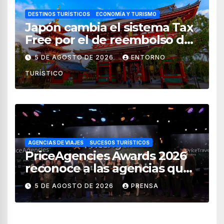
DESTINOS TURÍSTICOS
ECONOMÍA Y TURISMO
Japón cambia el sistema Tax
Free por el de reembolso de
impuestos desde noviembre
5 DE AGOSTO DE 2026
ENTORNO
de 2026
TURÍSTICO
AGENCIAS DE VIAJES
SUCESOS TURÍSTICOS
PriceAgencies Awards 2026
reconoce a las agencias que
impulsan el crecimiento del
5 DE AGOSTO DE 2026
PRENSA
turismo en México