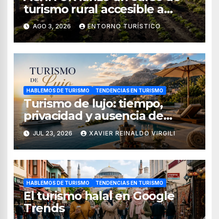
turismo rural accesible a
través de WhatsApp
AGO 3, 2026
ENTORNO TURÍSTICO
HABLEMOS DE TURISMO
TENDENCIAS EN TURISMO
Turismo de lujo: tiempo,
privacidad y ausencia de
fricciones
JUL 23, 2026
XAVIER REINALDO VIRGILI
HABLEMOS DE TURISMO
TENDENCIAS EN TURISMO
El turismo halal en Google
Trends