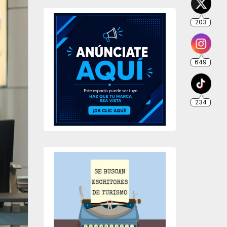
203
649
234