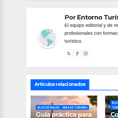
de
entradas
Por
Entorno Turí
El equipo editorial y de 
profesionales con formac
turístico.
Artículos relacionados
BLO
BLOG DE VIAJES
MÁS DE TURISMO
TUR
Guía práctica para
Co