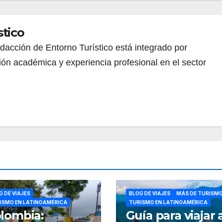
stico
redacción de Entorno Turístico está integrado por
ión académica y experiencia profesional en el sector
G DE VIAJES
BLOG DE VIAJES
MÁS DE TURISM
ISMO EN LATINOAMÉRICA
TURISMO EN LATINOAMÉRICA
lombia:
Guía para viajar 