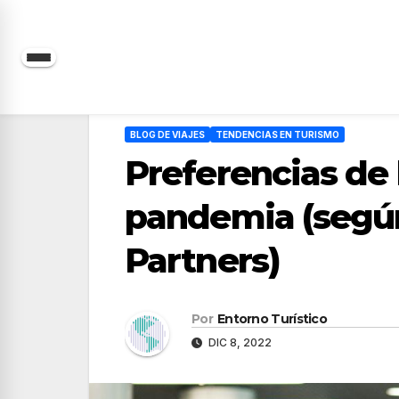
Saltar
al
contenido
BLOG DE VIAJES
TENDENCIAS EN TURISMO
Preferencias de 
pandemia (según
Partners)
Por
Entorno Turístico
DIC 8, 2022