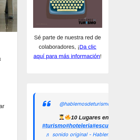
Sé parte de nuestra red de
colaboradores, ¡
Da clic
aquí para más información
!
s
@hablemosdeturismomx
ar
10 Lugares en los que pu
#turismo
#hoteleria
#escuelamexican
♬ sonido original - Hablemos de