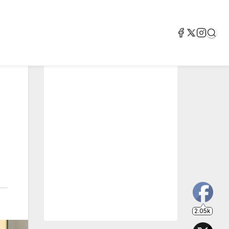
2.05k