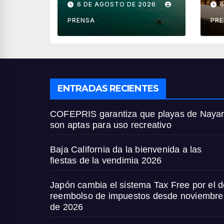
6 DE AGOSTO DE 2026
son aptas para
ve
uso recreativo
PRENSA
PR
ENTRADAS RECIENTES
COFEPRIS garantiza que playas de Nayar
son aptas para uso recreativo
Baja California da la bienvenida a las
fiestas de la vendimia 2026
Japón cambia el sistema Tax Free por el d
reembolso de impuestos desde noviembre
de 2026