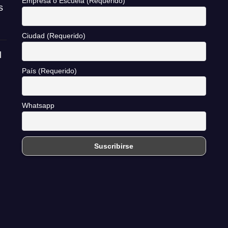
Empresa o Escuela (Requerido)
s
Ciudad (Requerido)
l
País (Requerido)
Whatsapp