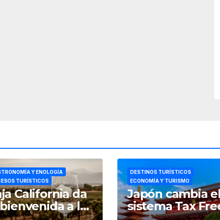
TRONOMÍA Y ENOLOGÍA
DESTINOS TURÍSTICOS
ESOS TURÍSTICOS
ECONOMÍA Y TURISMO
ja California da
Japón cambia e
 bienvenida a las
sistema Tax Fre
estas de la
por el de