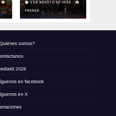
5 DE AGOSTO DE 2026
agencias que
de
impulsan el
PRENSA
crecimiento del
turismo en
México
Quiénes somos?
ontáctanos
ediakit 2026
íguenos en facebook
íguenos en X
onaciones