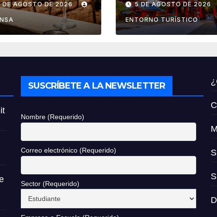
6 DE AGOSTO DE 2026
5 DE AGOSTO DE 2026
ndimia 2026
reembolso de
impuestos des
ENSA
ENTORNO TURÍSTICO
noviembre de
2026
¿
SUSCRÍBETE A LA NEWSLETTER
C
it
Nombre (Requerido)
M
Correo electrónico (Requerido)
S
S
e
Sector (Requerido)
D