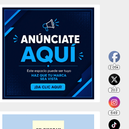
2.05k
203
649
234