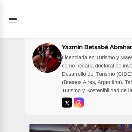
Saltar
al
contenido
Yazmín Betsabé Abrah
Licenciada en Turismo y Maest
como becaria doctoral de inve
Desarrollo del Turismo (CIDE
(Buenos Aires, Argentina). T
Turismo y Sostenibilidad de l