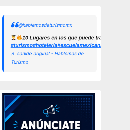
@hablemosdeturismomx
10 Lugares en los que puede trabajar un L
#turismo
#hoteleria
#escuelamexicanadeturismo
♬ sonido original - Hablemos de
Turismo