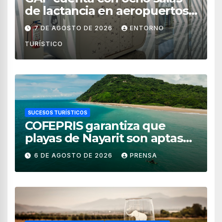
de lactancia en aeropuertos
de México
7 DE AGOSTO DE 2026
ENTORNO
TURÍSTICO
SUCESOS TURÍSTICOS
COFEPRIS garantiza que
playas de Nayarit son aptas
para uso recreativo
6 DE AGOSTO DE 2026
PRENSA