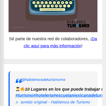
Sé parte de nuestra red de colaboradores, ¡
Da
clic aquí para más información
!
@hablemosdeturismomx
10 Lugares en los que puede trabajar u
#turismo
#hoteleria
#escuelamexicanadeturi
♬ sonido original - Hablemos de Turismo