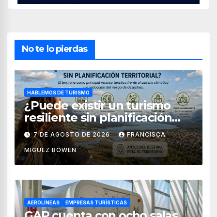
No te lo pierdas
HABLEMOS DE TURISMO
¿Puede existir un turismo
resiliente sin planificación
territorial?
7 DE AGOSTO DE 2026
FRANCISCA
MIGUEZ BOWEN
AEROLÍNEAS
EMPRESAS TURÍSTICAS
GAP cuenta con ocho salas