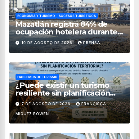
ECONOMÍA Y TURISMO
SUCESOS TURÍSTICOS
Mazatlán registra 84% de
ocupación hotelera durante
el verano 2026
10 DE AGOSTO DE 2026
PRENSA
HABLEMOS DE TURISMO
¿Puede existir un turismo
resiliente sin planificación
territorial?
7 DE AGOSTO DE 2026
FRANCISCA
MIGUEZ BOWEN