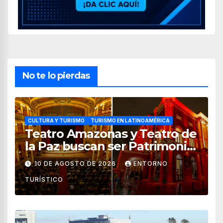
No te lo pierdas
CULTURA Y TURISMO
TURISMO EN LATINOAMÉRICA
Teatro Amazonas y Teatro de
la Paz buscan ser Patrimonio
Mundial de la Unesco
10 DE AGOSTO DE 2026
ENTORNO
TURÍSTICO