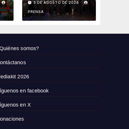
5 DE AGOSTO DE 2026
agencias que
de
impulsan el
PRENSA
crecimiento del
turismo en
México
Quiénes somos?
ontáctanos
ediakit 2026
íguenos en facebook
íguenos en X
onaciones