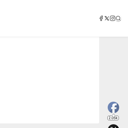
2.05k