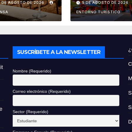
6 DE AGOSTO DE 2026
5 DE AGOSTO DE 2026
ndimia 2026
reembolso de
impuestos des
ENSA
ENTORNO TURÍSTICO
noviembre de
2026
¿
SUSCRÍBETE A LA NEWSLETTER
C
it
Nombre (Requerido)
M
Correo electrónico (Requerido)
S
S
e
Sector (Requerido)
D