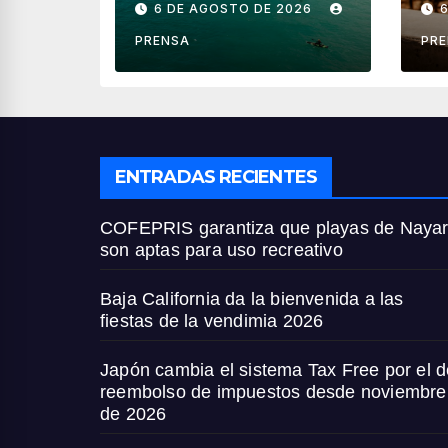
6 DE AGOSTO DE 2026
son aptas para
ve
uso recreativo
PRENSA
PR
ENTRADAS RECIENTES
COFEPRIS garantiza que playas de Nayar
son aptas para uso recreativo
Baja California da la bienvenida a las
fiestas de la vendimia 2026
Japón cambia el sistema Tax Free por el d
reembolso de impuestos desde noviembre
de 2026