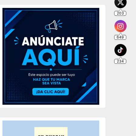
203
649
234