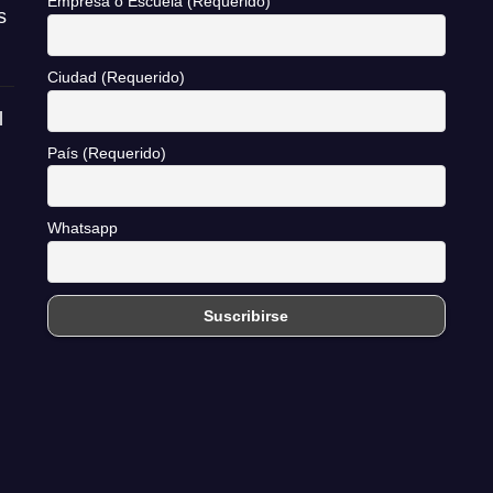
Empresa o Escuela (Requerido)
s
Ciudad (Requerido)
l
País (Requerido)
Whatsapp