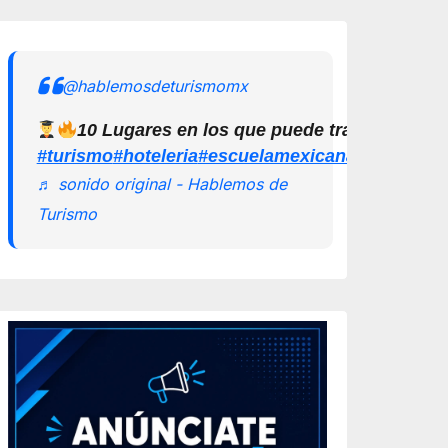
@hablemosdeturismomx
10 Lugares en los que puede trabajar un L
#turismo
#hoteleria
#escuelamexicanadeturismo
♬ sonido original - Hablemos de
Turismo