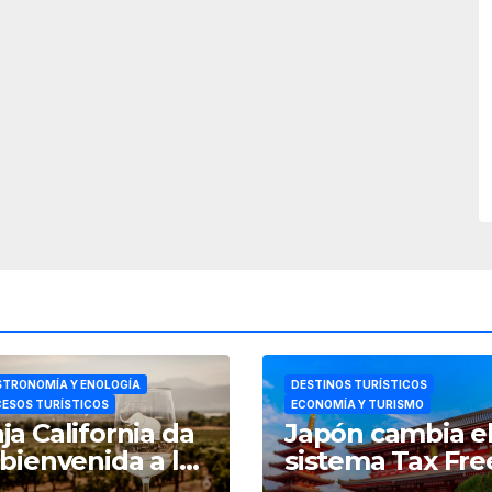
TRONOMÍA Y ENOLOGÍA
DESTINOS TURÍSTICOS
ESOS TURÍSTICOS
ECONOMÍA Y TURISMO
ja California da
Japón cambia e
 bienvenida a las
sistema Tax Fre
estas de la
por el de