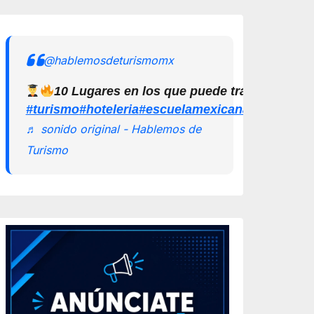
@hablemosdeturismomx
10 Lugares en los que puede trabajar un L
#turismo
#hoteleria
#escuelamexicanadeturismo
♬ sonido original - Hablemos de
Turismo