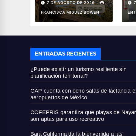
7 DE AGOSTO DE 2026
territorial?
ae
M
FRANCISCA MIGUEZ BOWEN
ENT
ENTRADAS RECIENTES
¿Puede existir un turismo resiliente sin
planificación territorial?
GAP cuenta con ocho salas de lactancia e
aeropuertos de México
COFEPRIS garantiza que playas de Nayar
son aptas para uso recreativo
Baja California da la bienvenida a las