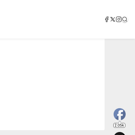
2.05k