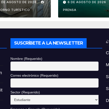
7 DE AGOSTO DE 2026
6 DE AGOSTO DE 2026
ropuertos de
son aptas para
éxico
uso recreativo
ORNO TURÍSTICO
PRENSA
¿
SUSCRÍBETE A LA NEWSLETTER
C
Nombre (Requerido)
M
n
Correo electrónico (Requerido)
S
S
it
Sector (Requerido)
D