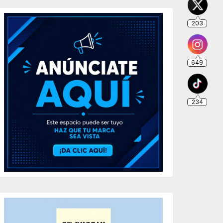
203
649
234