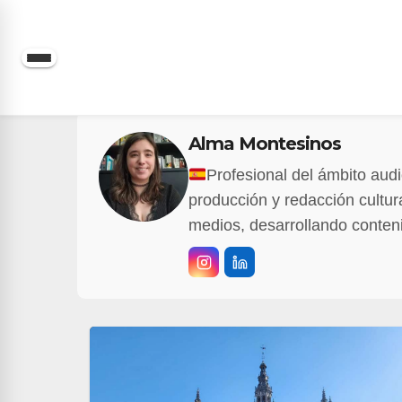
Saltar
al
contenido
Alma Montesinos
Profesional del ámbito aud
producción y redacción cultura
medios, desarrollando conten