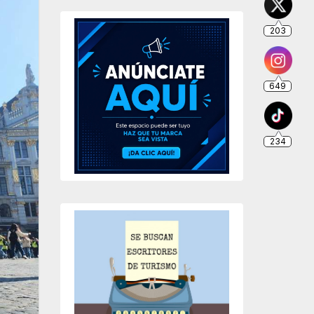
203
649
234