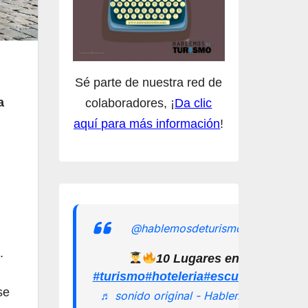
Sé parte de nuestra red de
a
colaboradores, ¡
Da clic
aquí para más información
!
@hablemosdeturismomx
.
10 Lugares en los que pu
#turismo
#hoteleria
#escuelamexican
se
♬ sonido original - Hablemos de