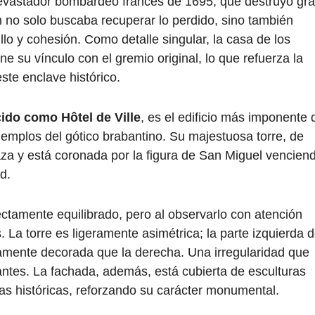
l devastador bombardeo francés de 1695, que destruyó gr
n no solo buscaba recuperar lo perdido, sino también
lo y cohesión. Como detalle singular, la casa de los
e su vínculo con el gremio original, lo que refuerza la
ste enclave histórico.
ido como Hôtel de Ville
, es el edificio más imponente 
emplos del gótico brabantino. Su majestuosa torre, de
aza y está coronada por la figura de San Miguel vencien
d.
fectamente equilibrado, pero al observarlo con atención
 La torre es ligeramente asimétrica; la parte izquierda d
amente decorada que la derecha. Una irregularidad que
ntes. La fachada, además, está cubierta de esculturas
as históricas, reforzando su carácter monumental.