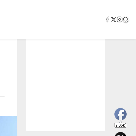
2.05k