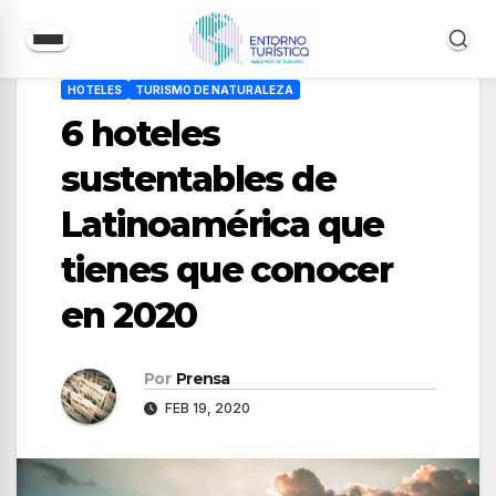
Saltar
HOTELES
TURISMO DE NATURALEZA
al
6 hoteles
contenido
sustentables de
Latinoamérica que
tienes que conocer
en 2020
Por
Prensa
FEB 19, 2020