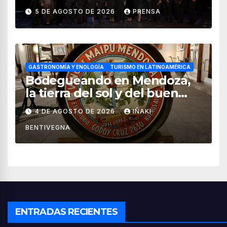
impulsan el crecimiento del
5 DE AGOSTO DE 2026
PRENSA
turismo en México
GASTRONOMÍA Y ENOLOGÍA
TURISMO EN LATINOAMÉRICA
Bodegueando en Mendoza,
la tierra del sol y del buen
vino
4 DE AGOSTO DE 2026
IÑAKI
BENTIVEGNA
ENTRADAS RECIENTES