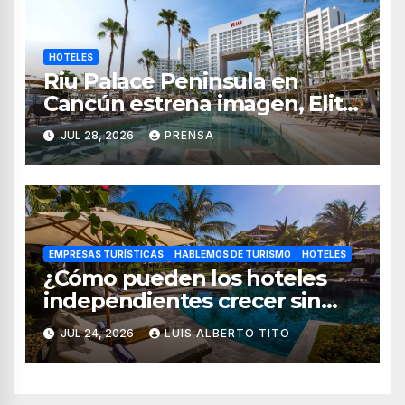
HOTELES
Riu Palace Peninsula en
Cancún estrena imagen, Elite
Club y nuevas opciones de
JUL 28, 2026
PRENSA
hospedaje
EMPRESAS TURÍSTICAS
HABLEMOS DE TURISMO
HOTELES
¿Cómo pueden los hoteles
independientes crecer sin
perder su esencia?
JUL 24, 2026
LUIS ALBERTO TITO