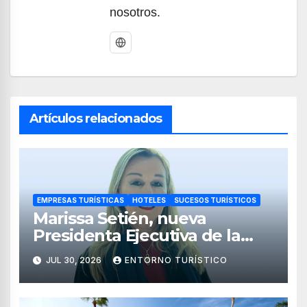
nosotros.
Artículos relacionados
EMPRESAS TURÍSTICAS
HOTELES
SUCESOS TURÍSTICOS
Marissa Setién, nueva
Presidenta Ejecutiva de la
Asociación de Hoteles Costa
JUL 30, 2026
ENTORNO TURÍSTICO
Mujeres