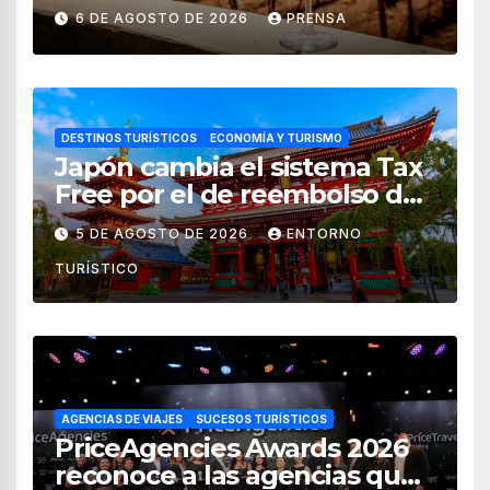
vendimia 2026
6 DE AGOSTO DE 2026
PRENSA
DESTINOS TURÍSTICOS
ECONOMÍA Y TURISMO
Japón cambia el sistema Tax
Free por el de reembolso de
impuestos desde noviembre
5 DE AGOSTO DE 2026
ENTORNO
de 2026
TURÍSTICO
AGENCIAS DE VIAJES
SUCESOS TURÍSTICOS
PriceAgencies Awards 2026
reconoce a las agencias que