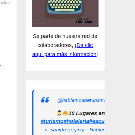
ellos.
Sé parte de nuestra red de
colaboradores, ¡
Da clic
aquí para más información
!
y
@hablemosdeturismomx
10 Lugares en los que pu
#turismo
#hoteleria
#escuelamexican
♬ sonido original - Hablemos de