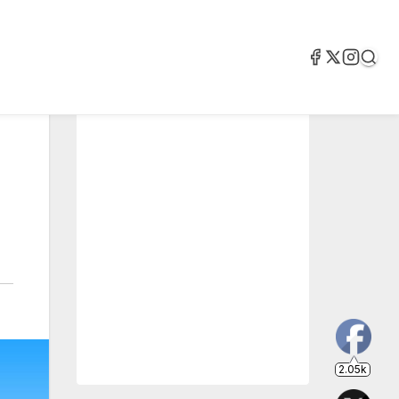
2.05k