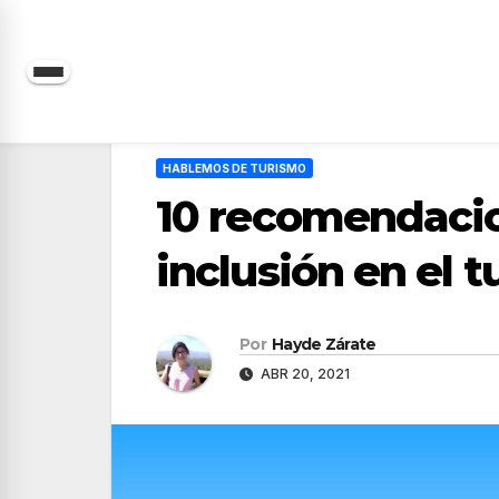
Saltar
al
contenido
HABLEMOS DE TURISMO
10 recomendacio
inclusión en el 
Por
Hayde Zárate
ABR 20, 2021