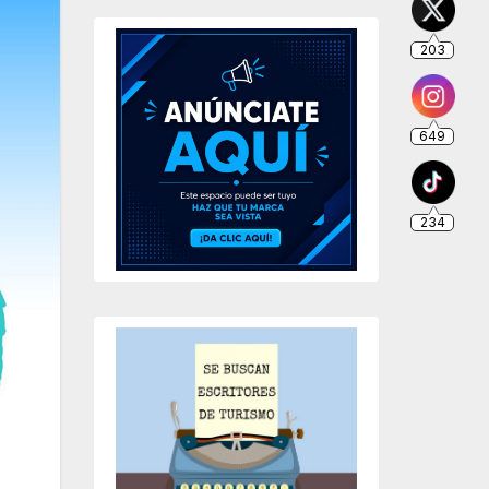
203
649
234