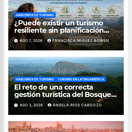
HABLEMOS DE TURISMO
¿Puede existir un turismo
resiliente sin planificación
territorial?
AGO 7, 2026
FRANCISCA MIGUEZ BOWEN
HABLEMOS DE TURISMO
TURISMO EN LATINOAMÉRICA
El reto de una correcta
gestión turística del Bosque
de Pomac (en Perú)
AGO 3, 2026
ÁNGELA RÍOS CARDOZO