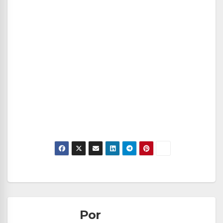
Navegación
de
Por
entradas