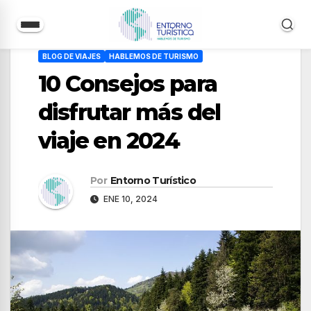
Saltar
BLOG DE VIAJES
HABLEMOS DE TURISMO
al
10 Consejos para
contenido
disfrutar más del
viaje en 2024
Por
Entorno Turístico
ENE 10, 2024