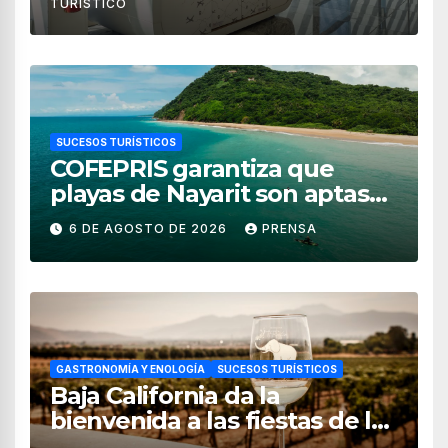
TURÍSTICO
SUCESOS TURÍSTICOS
COFEPRIS garantiza que
playas de Nayarit son aptas
para uso recreativo
6 DE AGOSTO DE 2026
PRENSA
GASTRONOMÍA Y ENOLOGÍA
SUCESOS TURÍSTICOS
Baja California da la
bienvenida a las fiestas de la
vendimia 2026