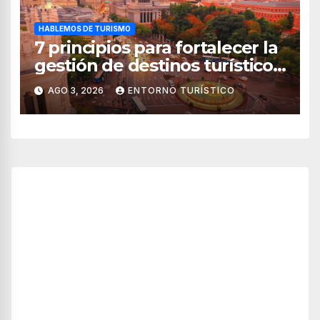
HABLEMOS DE TURISMO
7 principios para fortalecer la
gestión de destinos turísticos,
según el WTTC
AGO 3, 2026
ENTORNO TURÍSTICO