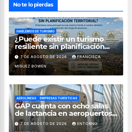
No te lo pierdas
HABLEMOS DE TURISMO
¿Puede existir un turismo
resiliente sin planificación
territorial?
7 DE AGOSTO DE 2026
FRANCISCA
MIGUEZ BOWEN
AEROLÍNEAS
EMPRESAS TURÍSTICAS
GAP cuenta con ocho salas
de lactancia en aeropuertos
de México
7 DE AGOSTO DE 2026
ENTORNO