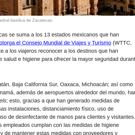
edral basílica de Zacatecas.
ecas se suma a los 13 estados mexicanos que han
otorga el Consejo Mundial de Viajes y Turismo
(WTTC,
ite a los viajeros reconocer a los destinos que han
 salud e higiene para ofrecer la mayor seguridad duran
án, Baja California Sur, Oaxaca, Michoacán; así como
anamá, además de aeropuertos alrededor del mundo, ha
els
; esto, gracias a que han generado medidas de
s instalaciones, distanciamiento físico, uso de
so de desinfectante de manos para clientes y visitantes
 empleados cumplan con las medidas de higiene
; y de mantener estas medidas con proveedores y