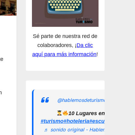
Sé parte de nuestra red de
colaboradores, ¡
Da clic
aquí para más información
!
te
n
@hablemosdeturismomx
10 Lugares en los que pu
.
#turismo
#hoteleria
#escuelamexican
♬ sonido original - Hablemos de