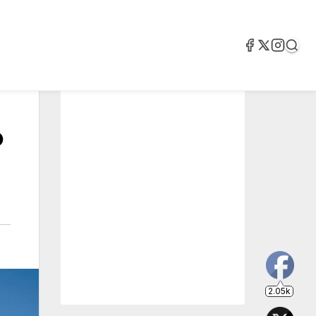
o
2.05k