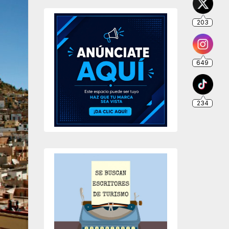
203
649
234