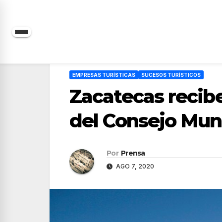
Saltar
al
contenido
EMPRESAS TURÍSTICAS
SUCESOS TURÍSTICOS
Zacatecas recibe
del Consejo Mun
Por
Prensa
AGO 7, 2020