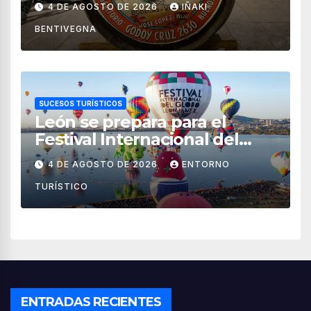
4 DE AGOSTO DE 2026
IÑAKI
BENTIVEGNA
SUCESOS TURÍSTICOS
León se prepara para el
Festival Internacional del
Globo 2026 con pilotos de 25
4 DE AGOSTO DE 2026
ENTORNO
países
TURÍSTICO
ENTRADAS RECIENTES