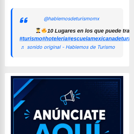
@hablemosdeturismomx
10 Lugares en los que puede trab
#turismo
#hoteleria
#escuelamexicanadeturi
♬ sonido original - Hablemos de Turismo