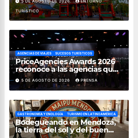
5 DE AGOSTO DE 2026
ENTORNO
de 2026
TURÍSTICO
AGENCIAS DE VIAJES
SUCESOS TURÍSTICOS
PriceAgencies Awards 2026
reconoce a las agencias que
impulsan el crecimiento del
5 DE AGOSTO DE 2026
PRENSA
turismo en México
GASTRONOMÍA Y ENOLOGÍA
TURISMO EN LATINOAMÉRICA
Bodegueando en Mendoza,
la tierra del sol y del buen
vino