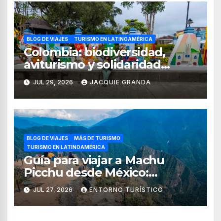
BLOG DE VIAJES
TURISMO EN LATINOAMÉRICA
Colombia: biodiversidad,
aviturismo y solidaridad
digital en el Quindío y Valle
JUL 29, 2026
JACQUIE GRANDA
del Cauca
BLOG DE VIAJES
MÁS DE TURISMO
TURISMO EN LATINOAMÉRICA
Guía para viajar a Machu
Picchu desde México:
tiempos, rutas, itinerario y
JUL 27, 2026
ENTORNO TURÍSTICO
consejos esenciales