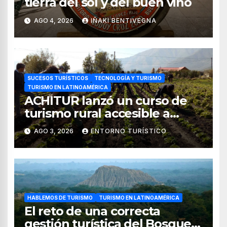
tierra del sol y del buen vino
AGO 4, 2026
IÑAKI BENTIVEGNA
SUCESOS TURÍSTICOS
TECNOLOGÍA Y TURISMO
TURISMO EN LATINOAMÉRICA
ACHITUR lanzó un curso de
turismo rural accesible a
través de WhatsApp
AGO 3, 2026
ENTORNO TURÍSTICO
HABLEMOS DE TURISMO
TURISMO EN LATINOAMÉRICA
El reto de una correcta
gestión turística del Bosque