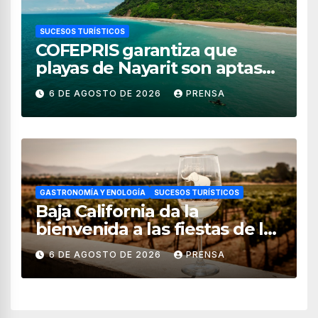
SUCESOS TURÍSTICOS
COFEPRIS garantiza que
playas de Nayarit son aptas
para uso recreativo
6 DE AGOSTO DE 2026
PRENSA
GASTRONOMÍA Y ENOLOGÍA
SUCESOS TURÍSTICOS
Baja California da la
bienvenida a las fiestas de la
vendimia 2026
6 DE AGOSTO DE 2026
PRENSA