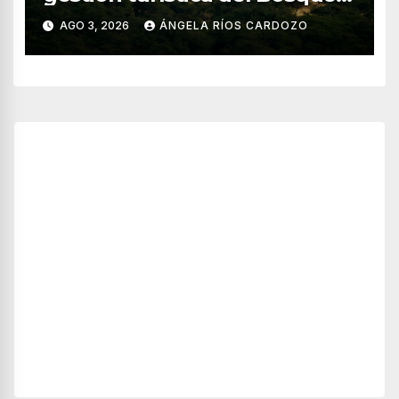
de Pomac (en Perú)
AGO 3, 2026
ÁNGELA RÍOS CARDOZO