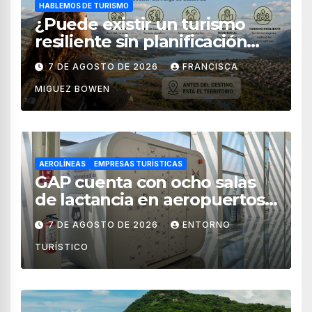
HABLEMOS DE TURISMO
¿Puede existir un turismo
resiliente sin planificación
territorial?
7 DE AGOSTO DE 2026
FRANCISCA
MIGUEZ BOWEN
AEROLÍNEAS
EMPRESAS TURÍSTICAS
GAP cuenta con ocho salas
de lactancia en aeropuertos
de México
7 DE AGOSTO DE 2026
ENTORNO
TURÍSTICO