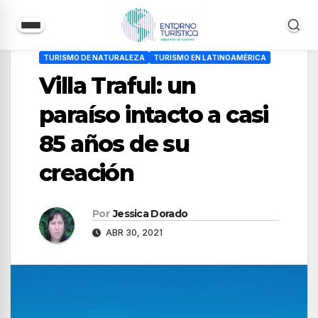
Saltar
TURISMO DE NATURALEZA
TURISMO EN LATINOAMÉRICA
al
Villa Traful: un
contenido
paraíso intacto a casi
85 años de su
creación
Por
Jessica Dorado
ABR 30, 2021