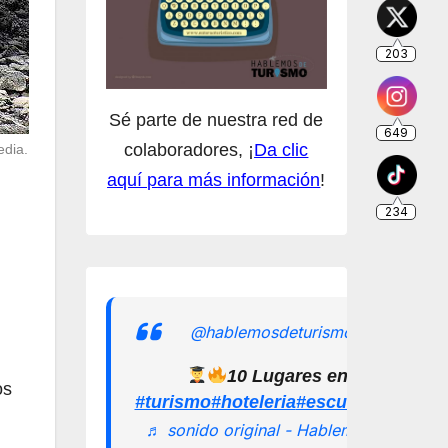
Sé parte de nuestra red de
colaboradores, ¡
Da clic
edia.
aquí para más información
!
@hablemosdeturismomx
10 Lugares en los que pu
os
#turismo
#hoteleria
#escuelamexican
♬ sonido original - Hablemos de