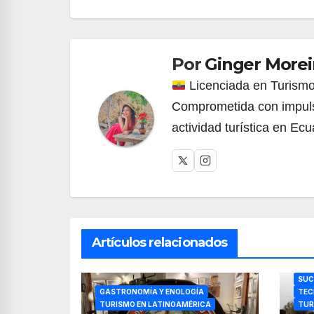
de
entradas
Por
Ginger Morei
Licenciada en Turismo 
Comprometida con impulsa
actividad turística en Ec
Artículos relacionados
SUC
GASTRONOMÍA Y ENOLOGÍA
TEC
TURISMO EN LATINOAMÉRICA
TUR