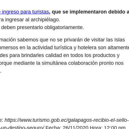
 ingreso para turista
s
, que se implementaron debido 
ra ingresar al archipiélago.
 deben presentarlo obligatoriamente.
mación sabemos que no se privarán de visitar las Islas
mersos en la actividad turística y hotelera son altament
des para brindarles calidad en todos los productos y
porque mediante la simultánea colaboración pronto nos
.
e:
https://www.turismo.gob.ec/galapagos-recibio-el-sello-
-un-destino-seguro/
Fecha: 26/11/2020 Hora: 12:00 pm