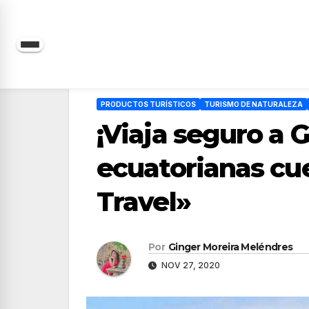
Saltar
al
contenido
PRODUCTOS TURÍSTICOS
TURISMO DE NATURALEZA
¡Viaja seguro a G
ecuatorianas cu
Travel»
Por
Ginger Moreira Meléndres
NOV 27, 2020