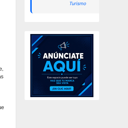
Turismo
e,
as
ue