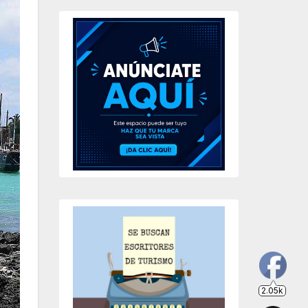
2.05k
203
649
234