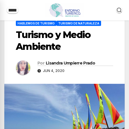
Saltar
HABLEMOS DE TURISMO
TURISMO DE NATURALEZA
al
Turismo y Medio
contenido
Ambiente
Por
Lisandra Umpierre Prado
JUN 4, 2020