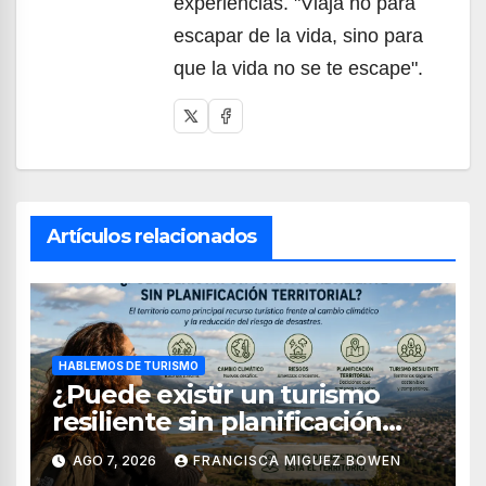
experiencias. "Viaja no para
escapar de la vida, sino para
que la vida no se te escape".
Artículos relacionados
HABLEMOS DE TURISMO
¿Puede existir un turismo
resiliente sin planificación
territorial?
AGO 7, 2026
FRANCISCA MIGUEZ BOWEN