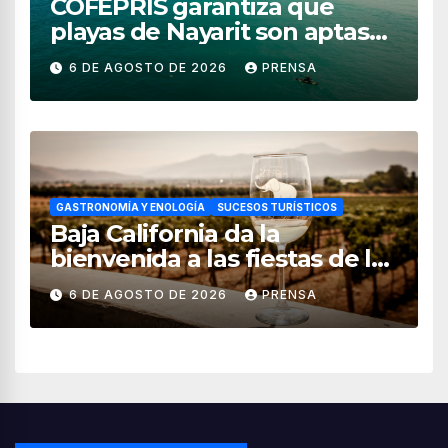
COFEPRIS garantiza que
playas de Nayarit son aptas
para uso recreativo
6 DE AGOSTO DE 2026
PRENSA
GASTRONOMÍA Y ENOLOGÍA
SUCESOS TURÍSTICOS
Baja California da la
bienvenida a las fiestas de la
vendimia 2026
6 DE AGOSTO DE 2026
PRENSA