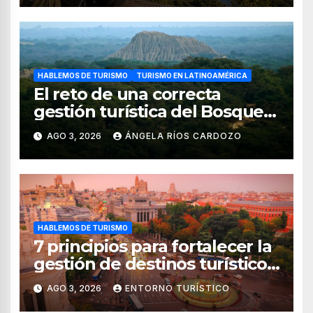
HABLEMOS DE TURISMO
TURISMO EN LATINOAMÉRICA
El reto de una correcta
gestión turística del Bosque
de Pomac (en Perú)
AGO 3, 2026
ÁNGELA RÍOS CARDOZO
HABLEMOS DE TURISMO
7 principios para fortalecer la
gestión de destinos turísticos,
según el WTTC
AGO 3, 2026
ENTORNO TURÍSTICO