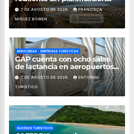
territorial?
7 DE AGOSTO DE 2026
FRANCISCA
MIGUEZ BOWEN
AEROLÍNEAS
EMPRESAS TURÍSTICAS
GAP cuenta con ocho salas
de lactancia en aeropuertos
de México
7 DE AGOSTO DE 2026
ENTORNO
TURÍSTICO
SUCESOS TURÍSTICOS