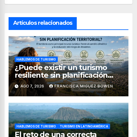
Artículos relacionados
HABLEMOS DE TURISMO
¿Puede existir un turismo
resiliente sin planificación
territorial?
AGO 7, 2026
FRANCISCA MIGUEZ BOWEN
HABLEMOS DE TURISMO
TURISMO EN LATINOAMÉRICA
El reto de una correcta