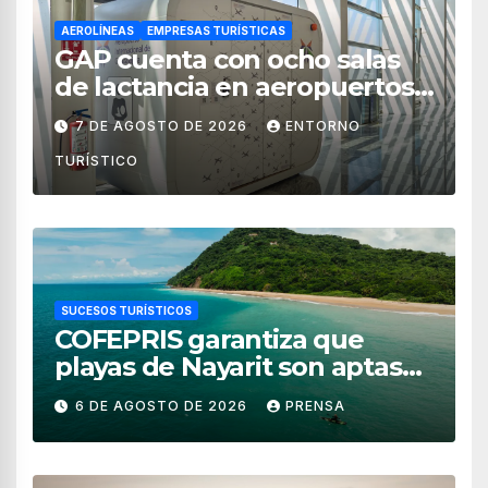
AEROLÍNEAS
EMPRESAS TURÍSTICAS
GAP cuenta con ocho salas
de lactancia en aeropuertos
de México
7 DE AGOSTO DE 2026
ENTORNO
TURÍSTICO
SUCESOS TURÍSTICOS
COFEPRIS garantiza que
playas de Nayarit son aptas
para uso recreativo
6 DE AGOSTO DE 2026
PRENSA