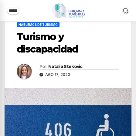
Saltar
HABLEMOS DE TURISMO
al
Turismo y
contenido
discapacidad
Por
Natalia Stekovic
AGO 17, 2020