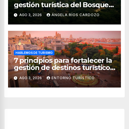
gestión turística del Bosque
de Pomac (en Perú)
AGO 3, 2026
ÁNGELA RÍOS CARDOZO
HABLEMOS DE TURISMO
7 principios para fortalecer la
gestión de destinos turísticos,
según el WTTC
AGO 3, 2026
ENTORNO TURÍSTICO