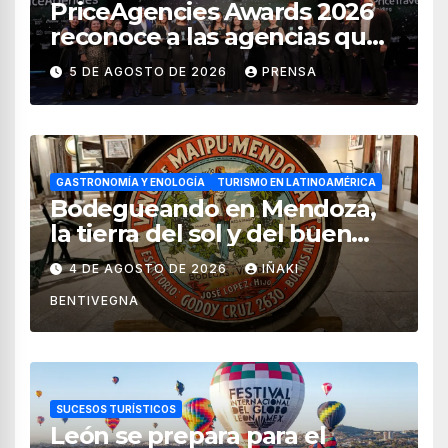
PriceAgencies Awards 2026
reconoce a las agencias que
impulsan el crecimiento del
5 DE AGOSTO DE 2026
PRENSA
turismo en México
GASTRONOMÍA Y ENOLOGÍA
TURISMO EN LATINOAMÉRICA
Bodegueando en Mendoza,
la tierra del sol y del buen
vino
4 DE AGOSTO DE 2026
IÑAKI
BENTIVEGNA
SUCESOS TURÍSTICOS
León se prepara para el