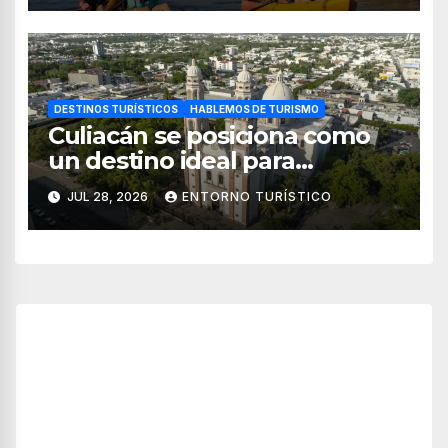
DESTINOS TURÍSTICOS
HABLEMOS DE TURISMO
Culiacán se posiciona como
un destino ideal para
combinar negocios y turismo
JUL 28, 2026
ENTORNO TURÍSTICO