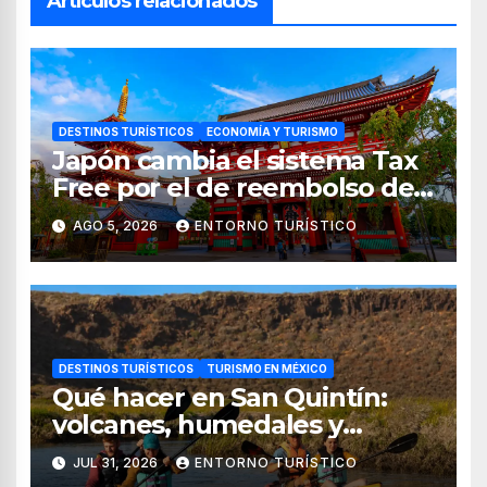
Artículos relacionados
DESTINOS TURÍSTICOS
ECONOMÍA Y TURISMO
Japón cambia el sistema Tax
Free por el de reembolso de
impuestos desde noviembre
AGO 5, 2026
ENTORNO TURÍSTICO
de 2026
DESTINOS TURÍSTICOS
TURISMO EN MÉXICO
Qué hacer en San Quintín:
volcanes, humedales y
sabores del mar
JUL 31, 2026
ENTORNO TURÍSTICO