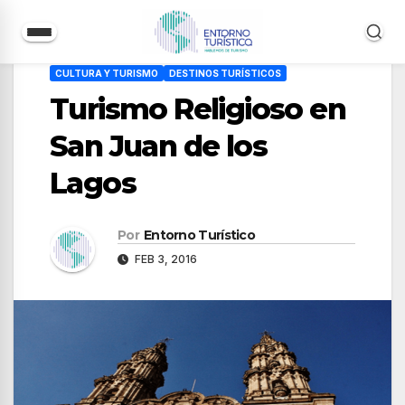
Saltar
CULTURA Y TURISMO
DESTINOS TURÍSTICOS
al
Turismo Religioso en
contenido
San Juan de los
Lagos
Por
Entorno Turístico
FEB 3, 2016