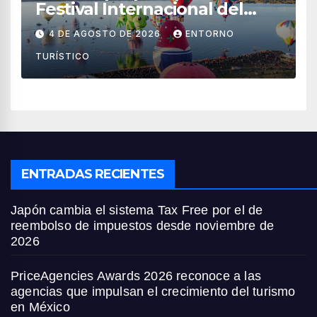
Festival Internacional del
Globo 2026 con pilotos de 25
4 DE AGOSTO DE 2026
ENTORNO
países
TURÍSTICO
ENTRADAS RECIENTES
Japón cambia el sistema Tax Free por el de
reembolso de impuestos desde noviembre de
2026
PriceAgencies Awards 2026 reconoce a las
agencias que impulsan el crecimiento del turismo
en México