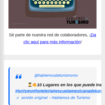
Sé parte de nuestra red de colaboradores, ¡
Da
clic aquí para más información
!
@hablemosdeturismomx
10 Lugares en los que puede trab
#turismo
#hoteleria
#escuelamexicanadeturi
♬ sonido original - Hablemos de Turismo