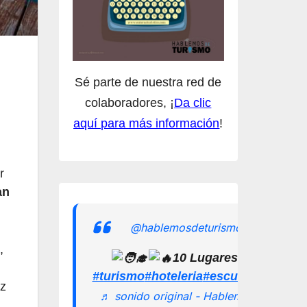
Sé parte de nuestra red de
colaboradores, ¡
Da clic
aquí para más información
!
r
an
@hablemosdeturismomx
,
10 Lugares en los que
#turismo
#hoteleria
#escuelamexican
ez
♬ sonido original - Hablemos de