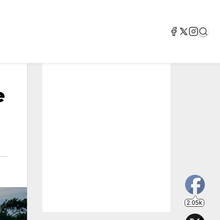
e
2.05k