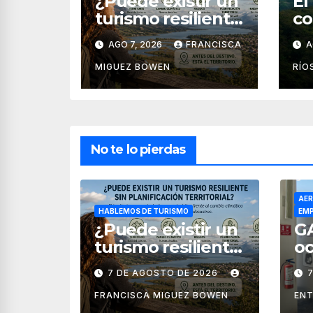
¿Puede existir un
El
turismo resiliente
co
sin planificación
tu
AGO 7, 2026
FRANCISCA
A
territorial?
Bo
Po
MIGUEZ BOWEN
RÍO
No te lo pierdas
AER
HABLEMOS DE TURISMO
EMP
¿Puede existir un
G
turismo resiliente
oc
sin planificación
la
7 DE AGOSTO DE 2026
territorial?
ae
M
FRANCISCA MIGUEZ BOWEN
ENT