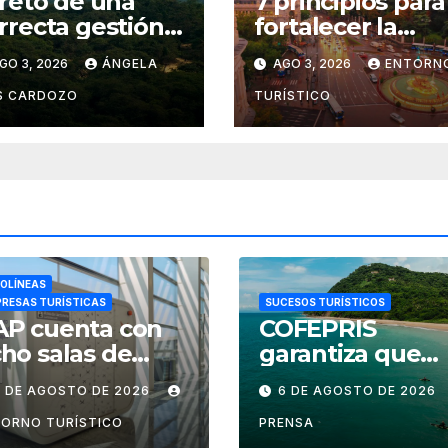
 reto de una
7 principios para
rrecta gestión
fortalecer la
rística del
gestión de
GO 3, 2026
ÁNGELA
AGO 3, 2026
ENTORN
sque de
destinos
mac (en Perú)
turísticos, segú
S CARDOZO
TURÍSTICO
el WTTC
OLÍNEAS
RESAS TURÍSTICAS
SUCESOS TURÍSTICOS
AP cuenta con
COFEPRIS
ho salas de
garantiza que
ctancia en
playas de Nayari
7 DE AGOSTO DE 2026
6 DE AGOSTO DE 2026
ropuertos de
son aptas para
éxico
uso recreativo
ORNO TURÍSTICO
PRENSA