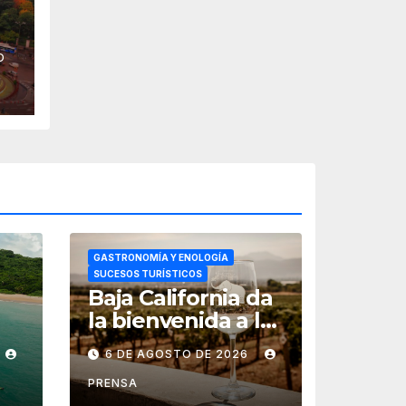
O
n
GASTRONOMÍA Y ENOLOGÍA
SUCESOS TURÍSTICOS
Baja California da
la bienvenida a las
t
fiestas de la
6 DE AGOSTO DE 2026
vendimia 2026
PRENSA