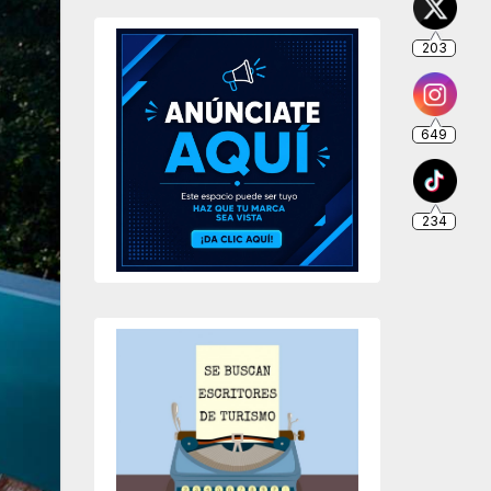
203
649
234