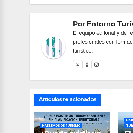
de
entradas
Por
Entorno Turí
El equipo editorial y de 
profesionales con formac
turístico.
Artículos relacionados
HAB
HABLEMOS DE TURISMO
TUR