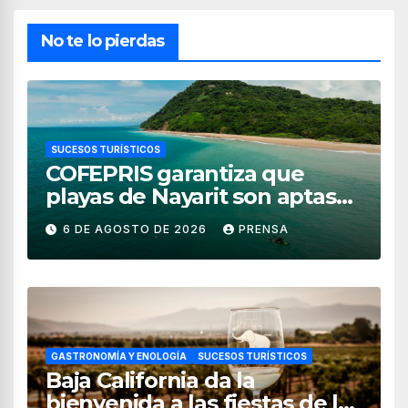
No te lo pierdas
SUCESOS TURÍSTICOS
COFEPRIS garantiza que
playas de Nayarit son aptas
para uso recreativo
6 DE AGOSTO DE 2026
PRENSA
GASTRONOMÍA Y ENOLOGÍA
SUCESOS TURÍSTICOS
Baja California da la
bienvenida a las fiestas de la