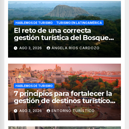
HABLEMOS DE TURISMO
TURISMO EN LATINOAMÉRICA
El reto de una correcta
gestión turística del Bosque
de Pomac (en Perú)
AGO 3, 2026
ÁNGELA RÍOS CARDOZO
HABLEMOS DE TURISMO
7 principios para fortalecer la
gestión de destinos turísticos,
según el WTTC
AGO 3, 2026
ENTORNO TURÍSTICO