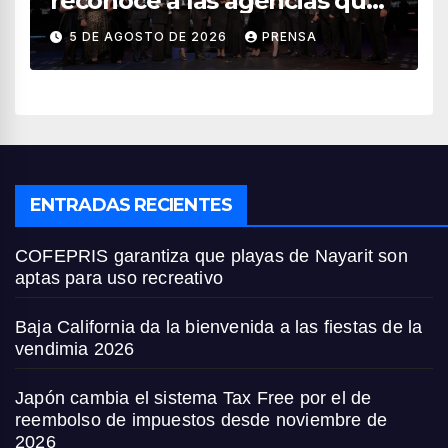
reconoce a las agencias que
impulsan el crecimiento del
5 DE AGOSTO DE 2026
PRENSA
turismo en México
ENTRADAS RECIENTES
COFEPRIS garantiza que playas de Nayarit son
aptas para uso recreativo
Baja California da la bienvenida a las fiestas de la
vendimia 2026
Japón cambia el sistema Tax Free por el de
reembolso de impuestos desde noviembre de
2026