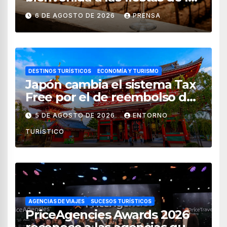
vendimia 2026
6 DE AGOSTO DE 2026
PRENSA
DESTINOS TURÍSTICOS
ECONOMÍA Y TURISMO
Japón cambia el sistema Tax
Free por el de reembolso de
impuestos desde noviembre
5 DE AGOSTO DE 2026
ENTORNO
de 2026
TURÍSTICO
AGENCIAS DE VIAJES
SUCESOS TURÍSTICOS
PriceAgencies Awards 2026